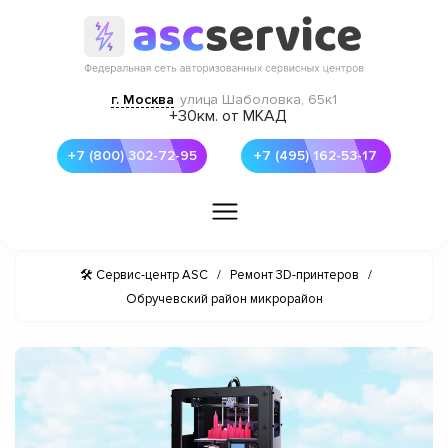
г. Москва
улица Шаболовка, 65к1
+30км. от МКАД
+7 (800) 302-72-95
+7 (495) 162-53-17
🛠 Сервис-центр ASC
/
Ремонт 3D-принтеров
/
Обручевский район микрорайон