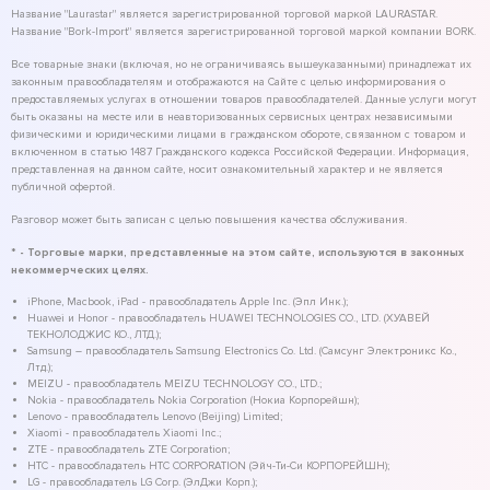
Название "Laurastar" является зарегистрированной торговой маркой LAURASTAR.
Название "Bork-Import" является зарегистрированной торговой маркой компании BORK.
Все товарные знаки (включая, но не ограничиваясь вышеуказанными) принадлежат их
законным правообладателям и отображаются на Сайте с целью информирования о
предоставляемых услугах в отношении товаров правообладателей. Данные услуги могут
быть оказаны на месте или в неавторизованных сервисных центрах независимыми
физическими и юридическими лицами в гражданском обороте, связанном с товаром и
включенном в статью 1487 Гражданского кодекса Российской Федерации. Информация,
представленная на данном сайте, носит ознакомительный характер и не является
публичной офертой.
Разговор может быть записан с целью повышения качества обслуживания.
* - Торговые марки, представленные на этом сайте, используются в законных
некоммерческих целях.
iPhone, Macbook, iPad - правообладатель Apple Inc. (Эпл Инк.);
Huawei и Honor - правообладатель HUAWEI TECHNOLOGIES CO., LTD. (ХУАВЕЙ
ТЕКНОЛОДЖИС КО., ЛТД.);
Samsung – правообладатель Samsung Electronics Co. Ltd. (Самсунг Электроникс Ко.,
Лтд.);
MEIZU - правообладатель MEIZU TECHNOLOGY CO., LTD.;
Nokia - правообладатель Nokia Corporation (Нокиа Корпорейшн);
Lenovo - правообладатель Lenovo (Beijing) Limited;
Xiaomi - правообладатель Xiaomi Inc.;
ZTE - правообладатель ZTE Corporation;
HTC - правообладатель HTC CORPORATION (Эйч-Ти-Си КОРПОРЕЙШН);
LG - правообладатель LG Corp. (ЭлДжи Корп.);