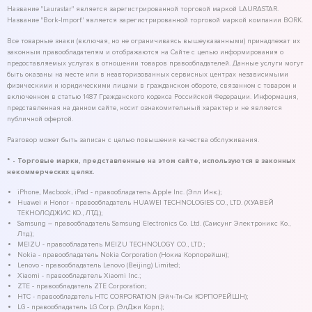
Название "Laurastar" является зарегистрированной торговой маркой LAURASTAR.
Название "Bork-Import" является зарегистрированной торговой маркой компании BORK.
Все товарные знаки (включая, но не ограничиваясь вышеуказанными) принадлежат их
законным правообладателям и отображаются на Сайте с целью информирования о
предоставляемых услугах в отношении товаров правообладателей. Данные услуги могут
быть оказаны на месте или в неавторизованных сервисных центрах независимыми
физическими и юридическими лицами в гражданском обороте, связанном с товаром и
включенном в статью 1487 Гражданского кодекса Российской Федерации. Информация,
представленная на данном сайте, носит ознакомительный характер и не является
публичной офертой.
Разговор может быть записан с целью повышения качества обслуживания.
* - Торговые марки, представленные на этом сайте, используются в законных
некоммерческих целях.
iPhone, Macbook, iPad - правообладатель Apple Inc. (Эпл Инк.);
Huawei и Honor - правообладатель HUAWEI TECHNOLOGIES CO., LTD. (ХУАВЕЙ
ТЕКНОЛОДЖИС КО., ЛТД.);
Samsung – правообладатель Samsung Electronics Co. Ltd. (Самсунг Электроникс Ко.,
Лтд.);
MEIZU - правообладатель MEIZU TECHNOLOGY CO., LTD.;
Nokia - правообладатель Nokia Corporation (Нокиа Корпорейшн);
Lenovo - правообладатель Lenovo (Beijing) Limited;
Xiaomi - правообладатель Xiaomi Inc.;
ZTE - правообладатель ZTE Corporation;
HTC - правообладатель HTC CORPORATION (Эйч-Ти-Си КОРПОРЕЙШН);
LG - правообладатель LG Corp. (ЭлДжи Корп.);