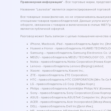
Правомерная информация
* - Все торговые марки, предста
Название "Laurastar" является зарегистрированной торговой
Все товарные знаки (включая, но не ограничиваясь вышеука
отношении товаров правообладателей. Данные услуги могут
обороте, связанном с товаром и включенном в статью 1487 Г
является публичной офертой.
Разговор может быть записан с целью повышения качества 
iPhone, Macbook, iPad - правообладатель Apple Inc. (Эпл 
Huawei и Honor - правообладатель HUAWEI TECHNOLOG
Samsung – правообладатель Samsung Electronics Co. Ltd.
MEIZU - правообладатель MEIZU TECHNOLOGY CO., LTD
Nokia - правообладатель Nokia Corporation (Нокиа Кор
Lenovo - правообладатель Lenovo (Beijing) Limited;
Xiaomi - правообладатель Xiaomi Inc.;
ZTE - правообладатель ZTE Corporation;
HTC - правообладатель HTC CORPORATION (Эйч-Ти-Си
LG - правообладатель LG Corp. (ЭлДжи Корп.);
Philips - правообладатель Koninklijke Philips N.V. (Конин
Sony - правообладатель Sony Corporation (Сони Корпор
ASUS - правообладатель ASUSTeK Computer Inc. (Асуст
ACER - правообладатель Acer Incorporated (Эйсер Инко
DELL - правообладатель Dell Inc.(Делл Инк.);
HP - правообладатель HP Hewlett-Packard Group LLC (Э