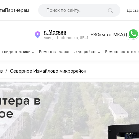
ты
Партнёрам
Доста
г. Москва
+30км. от МКАД
улица Шаболовка, 65к1
нт видеотехники
Ремонт электронных устройств
Ремонт фототехн
ов
/
Северное Измайлово микрорайон
тера в
ое