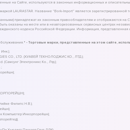
вленные на Сайте, используются в законных информационных и описательны
 маркой LAURASTAR. Название "Bork-Import" является зарегистрированной 
занными) принадлежат их законным правообладателям и отображаются на С
 быть оказаны на месте или в неавторизованных сервисных центрах незав
ражданского кодекса Российской Федерации. Информация, представленная н
обслуживания.
* - Торговые марки, представленные на этом сайте, испо
Инк.);
IES CO., LTD. (ХУАВЕЙ ТЕКНОЛОДЖИС КО., ЛТД.);
 (Самсунг Электроникс Ко., Лтд.);
.;
порейшн);
 КОРПОРЕЙШН);
клийке Филипс Н.В.);
ейшн);
ек Компьютер Инкорпорейшн);
рпорейтед);
йчПи Хьюлетт Паккард Груп ЛЛК);