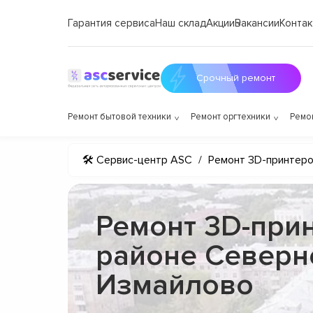
Гарантия сервиса
Наш склад
Акции
Вакансии
Контак
Срочный ремонт
Ремонт бытовой техники
Ремонт оргтехники
Ремо
🛠 Сервис-центр ASC
/
Ремонт 3D-принтер
Ремонт 3D-прин
районе Северн
Измайлово