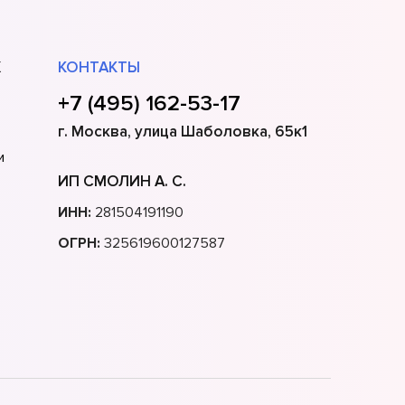
Х
КОНТАКТЫ
+7 (495) 162-53-17
г. Москва, улица Шаболовка, 65к1
и
ИП СМОЛИН А. С.
ИНН:
281504191190
ОГРН:
325619600127587