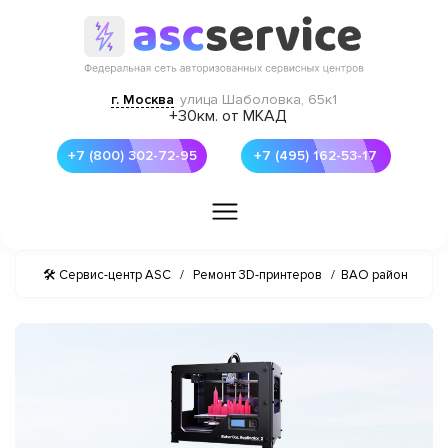
г. Москва
улица Шаболовка, 65к1
+30км. от МКАД
+7 (800) 302-72-95
+7 (495) 162-53-17
🛠 Сервис-центр ASC
/
Ремонт 3D-принтеров
/
ВАО район