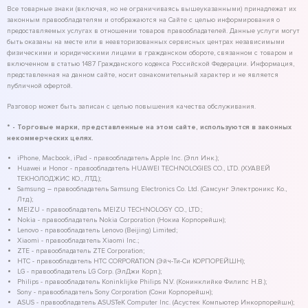
Все товарные знаки (включая, но не ограничиваясь вышеуказанными) принадлежат их
законным правообладателям и отображаются на Сайте с целью информирования о
предоставляемых услугах в отношении товаров правообладателей. Данные услуги могут
быть оказаны на месте или в неавторизованных сервисных центрах независимыми
физическими и юридическими лицами в гражданском обороте, связанном с товаром и
включенном в статью 1487 Гражданского кодекса Российской Федерации. Информация,
представленная на данном сайте, носит ознакомительный характер и не является
публичной офертой.
Разговор может быть записан с целью повышения качества обслуживания.
* - Торговые марки, представленные на этом сайте, используются в законных
некоммерческих целях.
iPhone, Macbook, iPad - правообладатель Apple Inc. (Эпл Инк.);
Huawei и Honor - правообладатель HUAWEI TECHNOLOGIES CO., LTD. (ХУАВЕЙ
ТЕКНОЛОДЖИС КО., ЛТД.);
Samsung – правообладатель Samsung Electronics Co. Ltd. (Самсунг Электроникс Ко.,
Лтд.);
MEIZU - правообладатель MEIZU TECHNOLOGY CO., LTD.;
Nokia - правообладатель Nokia Corporation (Нокиа Корпорейшн);
Lenovo - правообладатель Lenovo (Beijing) Limited;
Xiaomi - правообладатель Xiaomi Inc.;
ZTE - правообладатель ZTE Corporation;
HTC - правообладатель HTC CORPORATION (Эйч-Ти-Си КОРПОРЕЙШН);
LG - правообладатель LG Corp. (ЭлДжи Корп.);
Philips - правообладатель Koninklijke Philips N.V. (Конинклийке Филипс Н.В.);
Sony - правообладатель Sony Corporation (Сони Корпорейшн);
ASUS - правообладатель ASUSTeK Computer Inc. (Асустек Компьютер Инкорпорейшн);