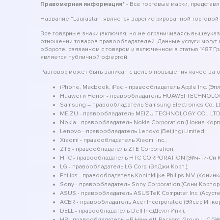
Правомерная информация
* - Все торговые марки, предста
Название "Laurastar" является зарегистрированной торговой
Все товарные знаки (включая, но не ограничиваясь вышеука
отношении товаров правообладателей. Данные услуги могут
обороте, связанном с товаром и включенном в статью 1487 Г
является публичной офертой.
Разговор может быть записан с целью повышения качества 
iPhone, Macbook, iPad - правообладатель Apple Inc. (Эпл 
Huawei и Honor - правообладатель HUAWEI TECHNOLOG
Samsung – правообладатель Samsung Electronics Co. Ltd.
MEIZU - правообладатель MEIZU TECHNOLOGY CO., LTD
Nokia - правообладатель Nokia Corporation (Нокиа Кор
Lenovo - правообладатель Lenovo (Beijing) Limited;
Xiaomi - правообладатель Xiaomi Inc.;
ZTE - правообладатель ZTE Corporation;
HTC - правообладатель HTC CORPORATION (Эйч-Ти-Си
LG - правообладатель LG Corp. (ЭлДжи Корп.);
Philips - правообладатель Koninklijke Philips N.V. (Конин
Sony - правообладатель Sony Corporation (Сони Корпор
ASUS - правообладатель ASUSTeK Computer Inc. (Асуст
ACER - правообладатель Acer Incorporated (Эйсер Инко
DELL - правообладатель Dell Inc.(Делл Инк.);
HP - правообладатель HP Hewlett-Packard Group LLC (Э