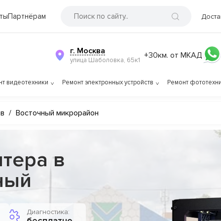
ты
Партнёрам
Доста
г. Москва
+30км. от МКАД
улица Шаболовка, 65к1
нт видеотехники
Ремонт электронных устройств
Ремонт фототехн
ов
/
Восточный микрорайон
тера в
ный
Диагностика: