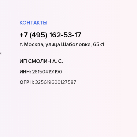
Х
КОНТАКТЫ
+7 (495) 162-53-17
г. Москва, улица Шаболовка, 65к1
и
ИП СМОЛИН А. С.
ИНН:
281504191190
ОГРН:
325619600127587