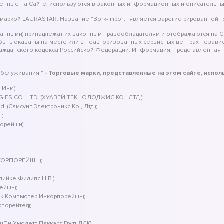
вленные на Сайте, используются в законных информационных и описательны
 маркой LAURASTAR. Название "Bork-Import" является зарегистрированной 
занными) принадлежат их законным правообладателям и отображаются на С
 быть оказаны на месте или в неавторизованных сервисных центрах незав
ражданского кодекса Российской Федерации. Информация, представленная н
обслуживания.
* - Торговые марки, представленные на этом сайте, испо
Инк.);
IES CO., LTD. (ХУАВЕЙ ТЕКНОЛОДЖИС КО., ЛТД.);
 (Самсунг Электроникс Ко., Лтд.);
.;
порейшн);
 КОРПОРЕЙШН);
клийке Филипс Н.В.);
ейшн);
ек Компьютер Инкорпорейшн);
рпорейтед);
йчПи Хьюлетт Паккард Груп ЛЛК);