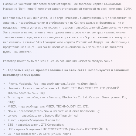
Название "Laurastar" является зарегистрированной торговой маркой LAURASTAR.
Название "Bork-Import" является зарегистрированной торговой маркой компании BORK.
Все товарные знаки (включая, но не ограничиваясь вышеуказанными) принадлежат их
законным правообладателям и отображаются на Сайте с целью информирования о
предоставляемых услугах в отношении товаров правообладателей. Данные услуги могут
быть оказаны на месте или в неавторизованных сервисных центрах независимыми
физическими и юридическими лицами в гражданском обороте, связанном с товаром и
включенном в статью 1487 Гражданского кодекса Российской Федерации. Информация,
представленная на данном сайте, носит ознакомительный характер и не является
публичной офертой.
Разговор может быть записан с целью повышения качества обслуживания.
* - Торговые марки, представленные на этом сайте, используются в законных
некоммерческих целях.
iPhone, Macbook, iPad - правообладатель Apple Inc. (Эпл Инк.);
Huawei и Honor - правообладатель HUAWEI TECHNOLOGIES CO., LTD. (ХУАВЕЙ
ТЕКНОЛОДЖИС КО., ЛТД.);
Samsung – правообладатель Samsung Electronics Co. Ltd. (Самсунг Электроникс Ко.,
Лтд.);
MEIZU - правообладатель MEIZU TECHNOLOGY CO., LTD.;
Nokia - правообладатель Nokia Corporation (Нокиа Корпорейшн);
Lenovo - правообладатель Lenovo (Beijing) Limited;
Xiaomi - правообладатель Xiaomi Inc.;
ZTE - правообладатель ZTE Corporation;
HTC - правообладатель HTC CORPORATION (Эйч-Ти-Си КОРПОРЕЙШН);
LG - правообладатель LG Corp. (ЭлДжи Корп.);