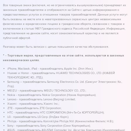
Все товарные знаки (включая, но не ограничиваясь вышеуказанными) принадлежат их
законным правообладателям и отображаются на Сайте с целью информирования о
предоставляемых услугах в отношении товаров правообладателей. Данные услуги могут
быть оказаны на месте или в неавторизованных сервисных центрах независимыми
физическими и юридическими лицами в гражданском обороте, связанном с товаром и
включенном в статью 1487 Гражданского кодекса Российской Федерации. Информация,
представленная на данном сайте, носит ознакомительный характер и не является
публичной офертой.
Разговор может быть записан с целью повышения качества обслуживания.
* - Торговые марки, представленные на этом сайте, используются в законных
некоммерческих целях.
iPhone, Macbook, iPad - правообладатель Apple Inc. (Эпл Инк.);
Huawei и Honor - правообладатель HUAWEI TECHNOLOGIES CO., LTD. (ХУАВЕЙ
ТЕКНОЛОДЖИС КО., ЛТД.);
Samsung – правообладатель Samsung Electronics Co. Ltd. (Самсунг Электроникс Ко.,
Лтд.);
MEIZU - правообладатель MEIZU TECHNOLOGY CO., LTD.;
Nokia - правообладатель Nokia Corporation (Нокиа Корпорейшн);
Lenovo - правообладатель Lenovo (Beijing) Limited;
Xiaomi - правообладатель Xiaomi Inc.;
ZTE - правообладатель ZTE Corporation;
HTC - правообладатель HTC CORPORATION (Эйч-Ти-Си КОРПОРЕЙШН);
LG - правообладатель LG Corp. (ЭлДжи Корп.);
Philips - правообладатель Koninklijke Philips N.V. (Конинклийке Филипс Н.В.);
Sony - правообладатель Sony Corporation (Сони Корпорейшн);
ASUS - правообладатель ASUSTeK Computer Inc. (Асустек Компьютер Инкорпорейшн);