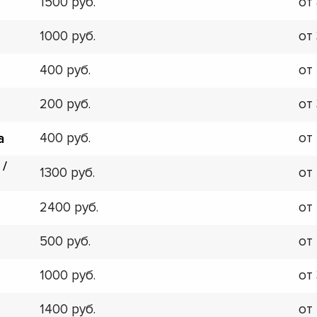
1500
от
1000
от
400
от
200
от
400
от
а
 /
1300
от
2400
от
500
от
1000
от
1400
от