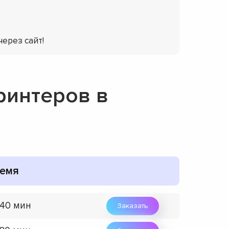
через сайт!
ринтеров в
емя
 40 мин
Заказать