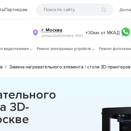
ты
Партнёрам
Доста
г. Москва
+30км. от МКАД
улица Шаболовка, 65к1
нт видеотехники
Ремонт электронных устройств
Ремонт фототехн
ов
/
Замена нагревательного элемента / стола 3D-принтеров
ательного
а 3D-
оскве