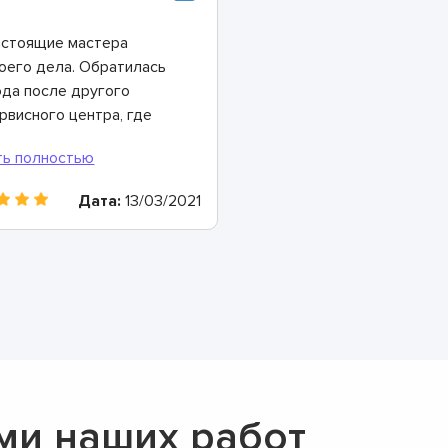
стоящие мастера
оего дела. Обратилась
да после другого
рвисного центра, где
чем толком не
могли. Здесь – совсем
угое дело: все
Дата:
13/03/2021
ссказали, показали,
овели диагностику,
риентировали по
окам и цене.
нозначно буду
комендовать
ми наших работ