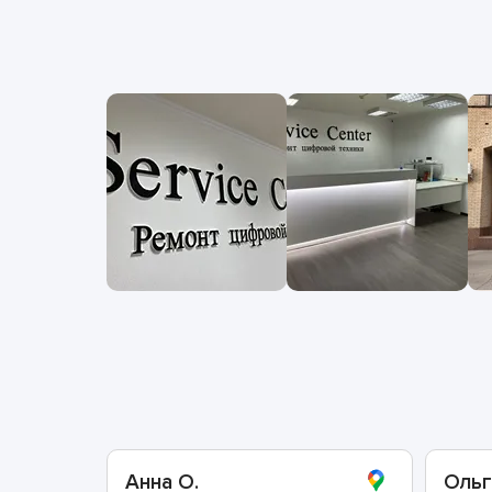
Анна О.
Ольг