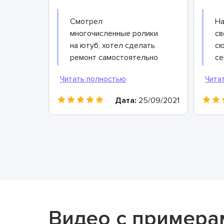
Смотрел
На
многочисленные ролики
св
на ютуб, хотел сделать
сю
ремонт самостоятельно
се
чтоб сэкономить, а в
ни
итоге только время
по
потерял. Хорошо
др
Дата:
25/09/2021
коллега дал контакты
ра
этого сервисного центра,
пр
теперь всегда сюда буду
со
обращаться. Очень
ср
вежливые и грамотные
Од
мастера, произвели
ре
ремонт быстро и дали
хорошую гарантию.
Видео с примера