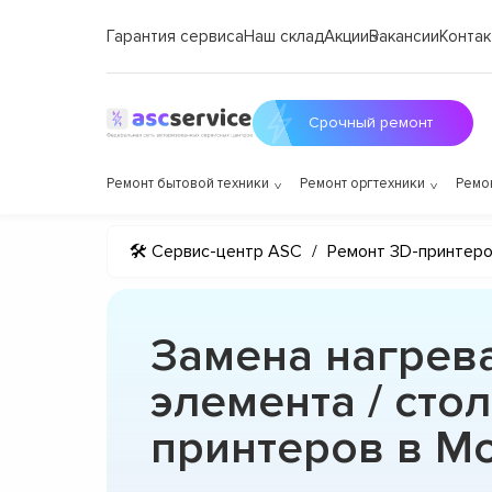
Гарантия сервиса
Наш склад
Акции
Вакансии
Контак
Срочный ремонт
Ремонт бытовой техники
Ремонт оргтехники
Ремо
🛠 Сервис-центр ASC
/
Ремонт 3D-принтер
Замена нагрев
элемента / стол
принтеров в М