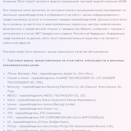
Название "Bork-Import" является зарегистрированной торговой маркой компании BORK.
Все товарные знаки (включая, но не ограничиваясь вышеуказанными) принадлежат их
законным правообладателям и отображаются на Сайте с целью информирования о
предоставляемых услугах в отношении товаров правообладателей. Данные услуги могут
быть оказаны на месте или в неавторизованных сервисных центрах независимыми
физическими и юридическими лицами в гражданском обороте, связанном с товаром и
включенном в статью 1487 Гражданского кодекса Российской Федерации. Информация,
представленная на данном сайте, носит ознакомительный характер и не является
публичной офертой.
Разговор может быть записан с целью повышения качества обслуживания.
* - Торговые марки, представленные на этом сайте, используются в законных
некоммерческих целях.
iPhone, Macbook, iPad - правообладатель Apple Inc. (Эпл Инк.);
Huawei и Honor - правообладатель HUAWEI TECHNOLOGIES CO., LTD. (ХУАВЕЙ
ТЕКНОЛОДЖИС КО., ЛТД.);
Samsung – правообладатель Samsung Electronics Co. Ltd. (Самсунг Электроникс Ко.,
Лтд.);
MEIZU - правообладатель MEIZU TECHNOLOGY CO., LTD.;
Nokia - правообладатель Nokia Corporation (Нокиа Корпорейшн);
Lenovo - правообладатель Lenovo (Beijing) Limited;
Xiaomi - правообладатель Xiaomi Inc.;
ZTE - правообладатель ZTE Corporation;
HTC - правообладатель HTC CORPORATION (Эйч-Ти-Си КОРПОРЕЙШН);
LG - правообладатель LG Corp. (ЭлДжи Корп.);
Philips - правообладатель Koninklijke Philips N.V. (Конинклийке Филипс Н.В.);
Sony - правообладатель Sony Corporation (Сони Корпорейшн);