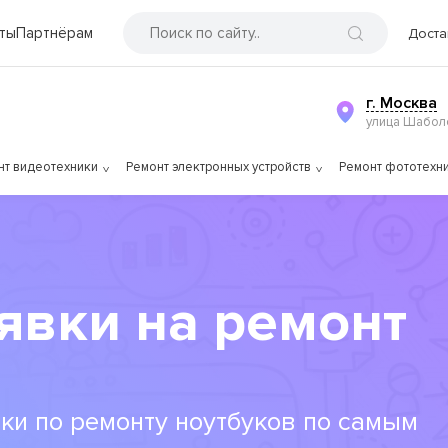
ты
Партнёрам
Доста
г. Москва
улица Шаболо
нт видеотехники
Ремонт электронных устройств
Ремонт фототехн
явки на ремонт
ки по ремонту ноутбуков по самым