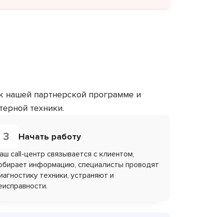
 к нашей партнерской программе и
терной техники.
3
Начать работу
аш call-центр связывается с клиентом,
обирает информацию, специалисты проводят
иагностику техники, устраняют и
еисправности.