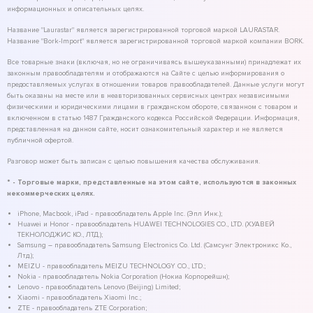
информационных и описательных целях.
Название "Laurastar" является зарегистрированной торговой маркой LAURASTAR.
Название "Bork-Import" является зарегистрированной торговой маркой компании BORK.
Все товарные знаки (включая, но не ограничиваясь вышеуказанными) принадлежат их
законным правообладателям и отображаются на Сайте с целью информирования о
предоставляемых услугах в отношении товаров правообладателей. Данные услуги могут
быть оказаны на месте или в неавторизованных сервисных центрах независимыми
физическими и юридическими лицами в гражданском обороте, связанном с товаром и
включенном в статью 1487 Гражданского кодекса Российской Федерации. Информация,
представленная на данном сайте, носит ознакомительный характер и не является
публичной офертой.
Разговор может быть записан с целью повышения качества обслуживания.
* - Торговые марки, представленные на этом сайте, используются в законных
некоммерческих целях.
iPhone, Macbook, iPad - правообладатель Apple Inc. (Эпл Инк.);
Huawei и Honor - правообладатель HUAWEI TECHNOLOGIES CO., LTD. (ХУАВЕЙ
ТЕКНОЛОДЖИС КО., ЛТД.);
Samsung – правообладатель Samsung Electronics Co. Ltd. (Самсунг Электроникс Ко.,
Лтд.);
MEIZU - правообладатель MEIZU TECHNOLOGY CO., LTD.;
Nokia - правообладатель Nokia Corporation (Нокиа Корпорейшн);
Lenovo - правообладатель Lenovo (Beijing) Limited;
Xiaomi - правообладатель Xiaomi Inc.;
ZTE - правообладатель ZTE Corporation;