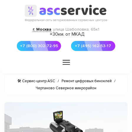
г. Москва
улица Шаболовка, 65к1
+30км. от МКАД
+7 (800) 302-72-95
+7 (495) 162-53-17
🛠 Сервис-центр ASC
/
Ремонт цифровых биноклей
/
Чертаново Северное микрорайон