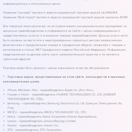
информационных и описательных целях.
Название "Laurastar" является зарегистрированной торговой маркой LAURASTAR.
Название "Bork-Import" является зарегистрированной торговой маркой компании BORK.
Все товарные знаки (включая, но не ограничиваясь вышеуказанными) принадлежат их
законным правообладателям и отображаются на Сайте с целью информирования о
предоставляемых услугах в отношении товаров правообладателей. Данные услуги могут
быть оказаны на месте или в неавторизованных сервисных центрах независимыми
физическими и юридическими лицами в гражданском обороте, связанном с товаром и
включенном в статью 1487 Гражданского кодекса Российской Федерации. Информация,
представленная на данном сайте, носит ознакомительный характер и не является
публичной офертой.
Разговор может быть записан с целью повышения качества обслуживания.
* - Торговые марки, представленные на этом сайте, используются в законных
некоммерческих целях.
iPhone, Macbook, iPad - правообладатель Apple Inc. (Эпл Инк.);
Huawei и Honor - правообладатель HUAWEI TECHNOLOGIES CO., LTD. (ХУАВЕЙ
ТЕКНОЛОДЖИС КО., ЛТД.);
Samsung – правообладатель Samsung Electronics Co. Ltd. (Самсунг Электроникс Ко.,
Лтд.);
MEIZU - правообладатель MEIZU TECHNOLOGY CO., LTD.;
Nokia - правообладатель Nokia Corporation (Нокиа Корпорейшн);
Lenovo - правообладатель Lenovo (Beijing) Limited;
Xiaomi - правообладатель Xiaomi Inc.;
ZTE - правообладатель ZTE Corporation;