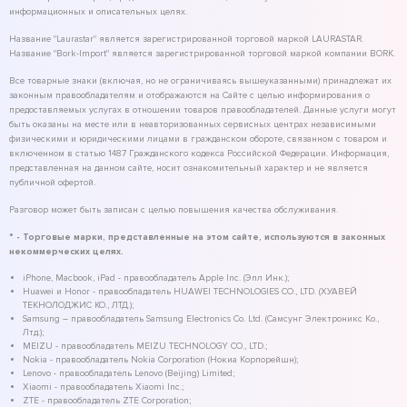
информационных и описательных целях.
Название "Laurastar" является зарегистрированной торговой маркой LAURASTAR.
Название "Bork-Import" является зарегистрированной торговой маркой компании BORK.
Все товарные знаки (включая, но не ограничиваясь вышеуказанными) принадлежат их
законным правообладателям и отображаются на Сайте с целью информирования о
предоставляемых услугах в отношении товаров правообладателей. Данные услуги могут
быть оказаны на месте или в неавторизованных сервисных центрах независимыми
физическими и юридическими лицами в гражданском обороте, связанном с товаром и
включенном в статью 1487 Гражданского кодекса Российской Федерации. Информация,
представленная на данном сайте, носит ознакомительный характер и не является
публичной офертой.
Разговор может быть записан с целью повышения качества обслуживания.
* - Торговые марки, представленные на этом сайте, используются в законных
некоммерческих целях.
iPhone, Macbook, iPad - правообладатель Apple Inc. (Эпл Инк.);
Huawei и Honor - правообладатель HUAWEI TECHNOLOGIES CO., LTD. (ХУАВЕЙ
ТЕКНОЛОДЖИС КО., ЛТД.);
Samsung – правообладатель Samsung Electronics Co. Ltd. (Самсунг Электроникс Ко.,
Лтд.);
MEIZU - правообладатель MEIZU TECHNOLOGY CO., LTD.;
Nokia - правообладатель Nokia Corporation (Нокиа Корпорейшн);
Lenovo - правообладатель Lenovo (Beijing) Limited;
Xiaomi - правообладатель Xiaomi Inc.;
ZTE - правообладатель ZTE Corporation;