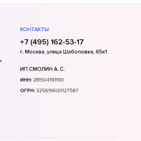
Х
КОНТАКТЫ
+7 (495) 162-53-17
г. Москва, улица Шаболовка, 65к1
и
ИП СМОЛИН А. С.
ИНН:
281504191190
ОГРН:
325619600127587