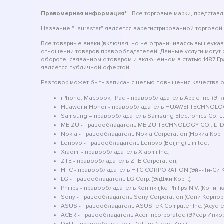
Правомерная информация
* - Все торговые марки, предста
Название "Laurastar" является зарегистрированной торговой
Все товарные знаки (включая, но не ограничиваясь вышеука
отношении товаров правообладателей. Данные услуги могут
обороте, связанном с товаром и включенном в статью 1487 Г
является публичной офертой.
Разговор может быть записан с целью повышения качества 
iPhone, Macbook, iPad - правообладатель Apple Inc. (Эпл 
Huawei и Honor - правообладатель HUAWEI TECHNOLOG
Samsung – правообладатель Samsung Electronics Co. Ltd.
MEIZU - правообладатель MEIZU TECHNOLOGY CO., LTD
Nokia - правообладатель Nokia Corporation (Нокиа Кор
Lenovo - правообладатель Lenovo (Beijing) Limited;
Xiaomi - правообладатель Xiaomi Inc.;
ZTE - правообладатель ZTE Corporation;
HTC - правообладатель HTC CORPORATION (Эйч-Ти-Си
LG - правообладатель LG Corp. (ЭлДжи Корп.);
Philips - правообладатель Koninklijke Philips N.V. (Конин
Sony - правообладатель Sony Corporation (Сони Корпор
ASUS - правообладатель ASUSTeK Computer Inc. (Асуст
ACER - правообладатель Acer Incorporated (Эйсер Инко