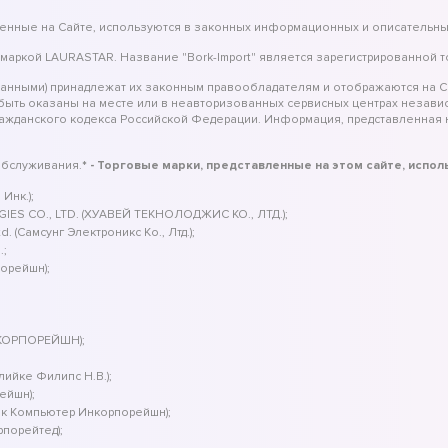
вленные на Сайте, используются в законных информационных и описательны
 маркой LAURASTAR. Название "Bork-Import" является зарегистрированной 
занными) принадлежат их законным правообладателям и отображаются на С
 быть оказаны на месте или в неавторизованных сервисных центрах незав
ражданского кодекса Российской Федерации. Информация, представленная н
обслуживания.
* - Торговые марки, представленные на этом сайте, испо
Инк.);
IES CO., LTD. (ХУАВЕЙ ТЕКНОЛОДЖИС КО., ЛТД.);
 (Самсунг Электроникс Ко., Лтд.);
.;
порейшн);
 КОРПОРЕЙШН);
клийке Филипс Н.В.);
ейшн);
ек Компьютер Инкорпорейшн);
рпорейтед);