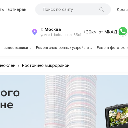
ты
Партнёрам
Доста
г. Москва
+30км. от МКАД
улица Шаболовка, 65к1
нт видеотехники
Ремонт электронных устройств
Ремонт фототехн
иноклей
/
Ростокино микрорайон
ого
оне