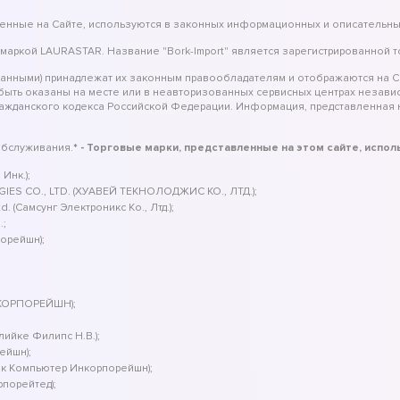
вленные на Сайте, используются в законных информационных и описательны
 маркой LAURASTAR. Название "Bork-Import" является зарегистрированной 
занными) принадлежат их законным правообладателям и отображаются на С
 быть оказаны на месте или в неавторизованных сервисных центрах незав
ражданского кодекса Российской Федерации. Информация, представленная н
обслуживания.
* - Торговые марки, представленные на этом сайте, испо
Инк.);
IES CO., LTD. (ХУАВЕЙ ТЕКНОЛОДЖИС КО., ЛТД.);
 (Самсунг Электроникс Ко., Лтд.);
.;
порейшн);
 КОРПОРЕЙШН);
клийке Филипс Н.В.);
ейшн);
ек Компьютер Инкорпорейшн);
рпорейтед);