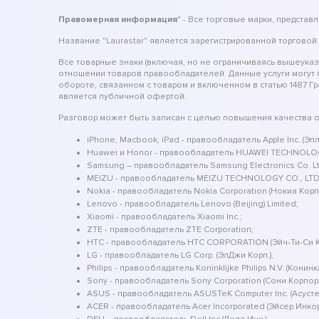
Правомерная информация
* - Все торговые марки, предста
Название "Laurastar" является зарегистрированной торговой
Все товарные знаки (включая, но не ограничиваясь вышеука
отношении товаров правообладателей. Данные услуги могут
обороте, связанном с товаром и включенном в статью 1487 Г
является публичной офертой.
Разговор может быть записан с целью повышения качества 
iPhone, Macbook, iPad - правообладатель Apple Inc. (Эпл 
Huawei и Honor - правообладатель HUAWEI TECHNOLOG
Samsung – правообладатель Samsung Electronics Co. Ltd.
MEIZU - правообладатель MEIZU TECHNOLOGY CO., LTD
Nokia - правообладатель Nokia Corporation (Нокиа Кор
Lenovo - правообладатель Lenovo (Beijing) Limited;
Xiaomi - правообладатель Xiaomi Inc.;
ZTE - правообладатель ZTE Corporation;
HTC - правообладатель HTC CORPORATION (Эйч-Ти-Си
LG - правообладатель LG Corp. (ЭлДжи Корп.);
Philips - правообладатель Koninklijke Philips N.V. (Конин
Sony - правообладатель Sony Corporation (Сони Корпор
ASUS - правообладатель ASUSTeK Computer Inc. (Асуст
ACER - правообладатель Acer Incorporated (Эйсер Инко