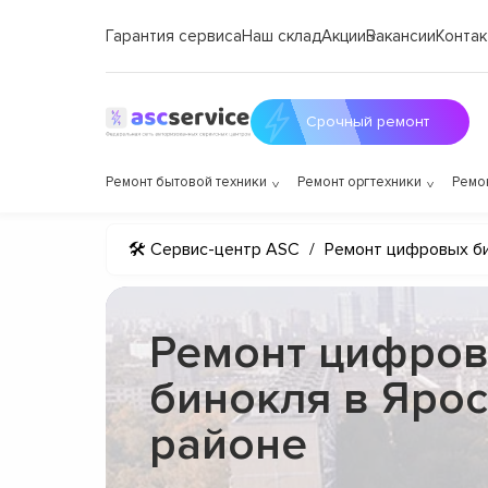
Гарантия сервиса
Наш склад
Акции
Вакансии
Контак
Срочный ремонт
Ремонт бытовой техники
Ремонт оргтехники
Ремо
🛠 Сервис-центр ASC
/
Ремонт цифровых б
Ремонт цифров
бинокля в Яро
районе