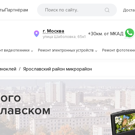
ты
Партнёрам
Доста
г. Москва
+30км. от МКАД
улица Шаболовка, 65к1
нт видеотехники
Ремонт электронных устройств
Ремонт фототехн
иноклей
/
Ярославский район микрорайон
ого
славском