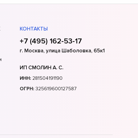
Х
КОНТАКТЫ
+7 (495) 162-53-17
г. Москва, улица Шаболовка, 65к1
и
ИП СМОЛИН А. С.
ИНН:
281504191190
ОГРН:
325619600127587