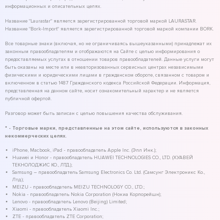
информационных и описательных целях.
Название "Laurastar" является зарегистрированной торговой маркой LAURASTAR.
Название "Bork-Import" является зарегистрированной торговой маркой компании BORK.
Все товарные знаки (включая, но не ограничиваясь вышеуказанными) принадлежат их
законным правообладателям и отображаются на Сайте с целью информирования о
предоставляемых услугах в отношении товаров правообладателей. Данные услуги могут
быть оказаны на месте или в неавторизованных сервисных центрах независимыми
физическими и юридическими лицами в гражданском обороте, связанном с товаром и
включенном в статью 1487 Гражданского кодекса Российской Федерации. Информация,
представленная на данном сайте, носит ознакомительный характер и не является
публичной офертой.
Разговор может быть записан с целью повышения качества обслуживания.
* - Торговые марки, представленные на этом сайте, используются в законных
некоммерческих целях.
iPhone, Macbook, iPad - правообладатель Apple Inc. (Эпл Инк.);
Huawei и Honor - правообладатель HUAWEI TECHNOLOGIES CO., LTD. (ХУАВЕЙ
ТЕКНОЛОДЖИС КО., ЛТД.);
Samsung – правообладатель Samsung Electronics Co. Ltd. (Самсунг Электроникс Ко.,
Лтд.);
MEIZU - правообладатель MEIZU TECHNOLOGY CO., LTD.;
Nokia - правообладатель Nokia Corporation (Нокиа Корпорейшн);
Lenovo - правообладатель Lenovo (Beijing) Limited;
Xiaomi - правообладатель Xiaomi Inc.;
ZTE - правообладатель ZTE Corporation;