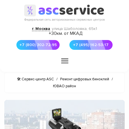
г. Москва
улица Шаболовка, 65к1
+30км. от МКАД
+7 (800) 302-72-95
+7 (495) 162-53-17
🛠 Сервис-центр ASC
/
Ремонт цифровых биноклей
/
ЮВАО район