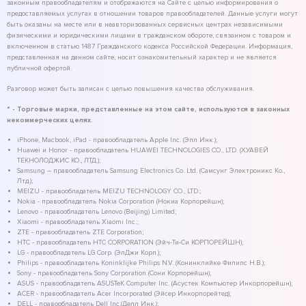
законным правообладателям и отображаются на Сайте с целью информирования о
предоставляемых услугах в отношении товаров правообладателей. Данные услуги могут
быть оказаны на месте или в неавторизованных сервисных центрах независимыми
физическими и юридическими лицами в гражданском обороте, связанном с товаром и
включенном в статью 1487 Гражданского кодекса Российской Федерации. Информация,
представленная на данном сайте, носит ознакомительный характер и не является
публичной офертой.
Разговор может быть записан с целью повышения качества обслуживания.
* - Торговые марки, представленные на этом сайте, используются в законных
некоммерческих целях.
iPhone, Macbook, iPad - правообладатель Apple Inc. (Эпл Инк.);
Huawei и Honor - правообладатель HUAWEI TECHNOLOGIES CO., LTD. (ХУАВЕЙ
ТЕКНОЛОДЖИС КО., ЛТД.);
Samsung – правообладатель Samsung Electronics Co. Ltd. (Самсунг Электроникс Ко.,
Лтд.);
MEIZU - правообладатель MEIZU TECHNOLOGY CO., LTD.;
Nokia - правообладатель Nokia Corporation (Нокиа Корпорейшн);
Lenovo - правообладатель Lenovo (Beijing) Limited;
Xiaomi - правообладатель Xiaomi Inc.;
ZTE - правообладатель ZTE Corporation;
HTC - правообладатель HTC CORPORATION (Эйч-Ти-Си КОРПОРЕЙШН);
LG - правообладатель LG Corp. (ЭлДжи Корп.);
Philips - правообладатель Koninklijke Philips N.V. (Конинклийке Филипс Н.В.);
Sony - правообладатель Sony Corporation (Сони Корпорейшн);
ASUS - правообладатель ASUSTeK Computer Inc. (Асустек Компьютер Инкорпорейшн);
ACER - правообладатель Acer Incorporated (Эйсер Инкорпорейтед);
DELL - правообладатель Dell Inc.(Делл Инк.);