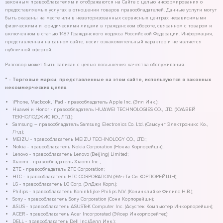
законным правообладателям и отображаются на Сайте с целью информирования о
предоставляемых услугах в отношении товаров правообладателей. Данные услуги могут
быть оказаны на месте или в неавторизованных сервисных центрах независимыми
физическими и юридическими лицами в гражданском обороте, связанном с товаром и
включенном в статью 1487 Гражданского кодекса Российской Федерации. Информация,
представленная на данном сайте, носит ознакомительный характер и не является
публичной офертой.
Разговор может быть записан с целью повышения качества обслуживания.
* - Торговые марки, представленные на этом сайте, используются в законных
некоммерческих целях.
iPhone, Macbook, iPad - правообладатель Apple Inc. (Эпл Инк.);
Huawei и Honor - правообладатель HUAWEI TECHNOLOGIES CO., LTD. (ХУАВЕЙ
ТЕКНОЛОДЖИС КО., ЛТД.);
Samsung – правообладатель Samsung Electronics Co. Ltd. (Самсунг Электроникс Ко.,
Лтд.);
MEIZU - правообладатель MEIZU TECHNOLOGY CO., LTD.;
Nokia - правообладатель Nokia Corporation (Нокиа Корпорейшн);
Lenovo - правообладатель Lenovo (Beijing) Limited;
Xiaomi - правообладатель Xiaomi Inc.;
ZTE - правообладатель ZTE Corporation;
HTC - правообладатель HTC CORPORATION (Эйч-Ти-Си КОРПОРЕЙШН);
LG - правообладатель LG Corp. (ЭлДжи Корп.);
Philips - правообладатель Koninklijke Philips N.V. (Конинклийке Филипс Н.В.);
Sony - правообладатель Sony Corporation (Сони Корпорейшн);
ASUS - правообладатель ASUSTeK Computer Inc. (Асустек Компьютер Инкорпорейшн);
ACER - правообладатель Acer Incorporated (Эйсер Инкорпорейтед);
DELL - правообладатель Dell Inc.(Делл Инк.);