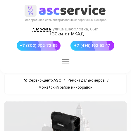
г. Москва
улица Шаболовка, 65к1
+30км. от МКАД
+7 (800) 302-72-95
+7 (495) 162-53-17
🛠 Сервис-центр ASC
/
Ремонт дальномеров
/
Можайский район микрорайон