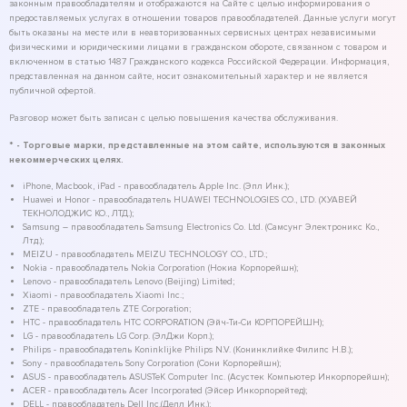
законным правообладателям и отображаются на Сайте с целью информирования о
предоставляемых услугах в отношении товаров правообладателей. Данные услуги могут
быть оказаны на месте или в неавторизованных сервисных центрах независимыми
физическими и юридическими лицами в гражданском обороте, связанном с товаром и
включенном в статью 1487 Гражданского кодекса Российской Федерации. Информация,
представленная на данном сайте, носит ознакомительный характер и не является
публичной офертой.
Разговор может быть записан с целью повышения качества обслуживания.
* - Торговые марки, представленные на этом сайте, используются в законных
некоммерческих целях.
iPhone, Macbook, iPad - правообладатель Apple Inc. (Эпл Инк.);
Huawei и Honor - правообладатель HUAWEI TECHNOLOGIES CO., LTD. (ХУАВЕЙ
ТЕКНОЛОДЖИС КО., ЛТД.);
Samsung – правообладатель Samsung Electronics Co. Ltd. (Самсунг Электроникс Ко.,
Лтд.);
MEIZU - правообладатель MEIZU TECHNOLOGY CO., LTD.;
Nokia - правообладатель Nokia Corporation (Нокиа Корпорейшн);
Lenovo - правообладатель Lenovo (Beijing) Limited;
Xiaomi - правообладатель Xiaomi Inc.;
ZTE - правообладатель ZTE Corporation;
HTC - правообладатель HTC CORPORATION (Эйч-Ти-Си КОРПОРЕЙШН);
LG - правообладатель LG Corp. (ЭлДжи Корп.);
Philips - правообладатель Koninklijke Philips N.V. (Конинклийке Филипс Н.В.);
Sony - правообладатель Sony Corporation (Сони Корпорейшн);
ASUS - правообладатель ASUSTeK Computer Inc. (Асустек Компьютер Инкорпорейшн);
ACER - правообладатель Acer Incorporated (Эйсер Инкорпорейтед);
DELL - правообладатель Dell Inc.(Делл Инк.);