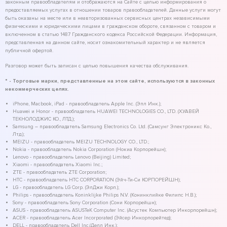
законным правообладателям и отображаются на Сайте с целью информирования о
предоставляемых услугах в отношении товаров правообладателей. Данные услуги могут
быть оказаны на месте или в неавторизованных сервисных центрах независимыми
физическими и юридическими лицами в гражданском обороте, связанном с товаром и
включенном в статью 1487 Гражданского кодекса Российской Федерации. Информация,
представленная на данном сайте, носит ознакомительный характер и не является
публичной офертой.
Разговор может быть записан с целью повышения качества обслуживания.
* - Торговые марки, представленные на этом сайте, используются в законных
некоммерческих целях.
iPhone, Macbook, iPad - правообладатель Apple Inc. (Эпл Инк.);
Huawei и Honor - правообладатель HUAWEI TECHNOLOGIES CO., LTD. (ХУАВЕЙ
ТЕКНОЛОДЖИС КО., ЛТД.);
Samsung – правообладатель Samsung Electronics Co. Ltd. (Самсунг Электроникс Ко.,
Лтд.);
MEIZU - правообладатель MEIZU TECHNOLOGY CO., LTD.;
Nokia - правообладатель Nokia Corporation (Нокиа Корпорейшн);
Lenovo - правообладатель Lenovo (Beijing) Limited;
Xiaomi - правообладатель Xiaomi Inc.;
ZTE - правообладатель ZTE Corporation;
HTC - правообладатель HTC CORPORATION (Эйч-Ти-Си КОРПОРЕЙШН);
LG - правообладатель LG Corp. (ЭлДжи Корп.);
Philips - правообладатель Koninklijke Philips N.V. (Конинклийке Филипс Н.В.);
Sony - правообладатель Sony Corporation (Сони Корпорейшн);
ASUS - правообладатель ASUSTeK Computer Inc. (Асустек Компьютер Инкорпорейшн);
ACER - правообладатель Acer Incorporated (Эйсер Инкорпорейтед);
DELL - правообладатель Dell Inc.(Делл Инк.);