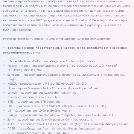
законным правообладателям и отображаются на Сайте с целью информирования о
предоставляемых услугах в отношении товаров правообладателей. Данные услуги могут
быть оказаны на месте или в неавторизованных сервисных центрах независимыми
физическими и юридическими лицами в гражданском обороте, связанном с товаром и
включенном в статью 1487 Гражданского кодекса Российской Федерации. Информация,
представленная на данном сайте, носит ознакомительный характер и не является
публичной офертой.
Разговор может быть записан с целью повышения качества обслуживания.
* - Торговые марки, представленные на этом сайте, используются в законных
некоммерческих целях.
iPhone, Macbook, iPad - правообладатель Apple Inc. (Эпл Инк.);
Huawei и Honor - правообладатель HUAWEI TECHNOLOGIES CO., LTD. (ХУАВЕЙ
ТЕКНОЛОДЖИС КО., ЛТД.);
Samsung – правообладатель Samsung Electronics Co. Ltd. (Самсунг Электроникс Ко.,
Лтд.);
MEIZU - правообладатель MEIZU TECHNOLOGY CO., LTD.;
Nokia - правообладатель Nokia Corporation (Нокиа Корпорейшн);
Lenovo - правообладатель Lenovo (Beijing) Limited;
Xiaomi - правообладатель Xiaomi Inc.;
ZTE - правообладатель ZTE Corporation;
HTC - правообладатель HTC CORPORATION (Эйч-Ти-Си КОРПОРЕЙШН);
LG - правообладатель LG Corp. (ЭлДжи Корп.);
Philips - правообладатель Koninklijke Philips N.V. (Конинклийке Филипс Н.В.);
Sony - правообладатель Sony Corporation (Сони Корпорейшн);
ASUS - правообладатель ASUSTeK Computer Inc. (Асустек Компьютер Инкорпорейшн);
ACER - правообладатель Acer Incorporated (Эйсер Инкорпорейтед);
DELL - правообладатель Dell Inc.(Делл Инк.);