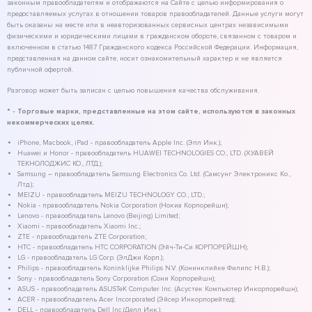
законным правообладателям и отображаются на Сайте с целью информирования о
предоставляемых услугах в отношении товаров правообладателей. Данные услуги могут
быть оказаны на месте или в неавторизованных сервисных центрах независимыми
физическими и юридическими лицами в гражданском обороте, связанном с товаром и
включенном в статью 1487 Гражданского кодекса Российской Федерации. Информация,
представленная на данном сайте, носит ознакомительный характер и не является
публичной офертой.
Разговор может быть записан с целью повышения качества обслуживания.
* - Торговые марки, представленные на этом сайте, используются в законных
некоммерческих целях.
iPhone, Macbook, iPad - правообладатель Apple Inc. (Эпл Инк.);
Huawei и Honor - правообладатель HUAWEI TECHNOLOGIES CO., LTD. (ХУАВЕЙ
ТЕКНОЛОДЖИС КО., ЛТД.);
Samsung – правообладатель Samsung Electronics Co. Ltd. (Самсунг Электроникс Ко.,
Лтд.);
MEIZU - правообладатель MEIZU TECHNOLOGY CO., LTD.;
Nokia - правообладатель Nokia Corporation (Нокиа Корпорейшн);
Lenovo - правообладатель Lenovo (Beijing) Limited;
Xiaomi - правообладатель Xiaomi Inc.;
ZTE - правообладатель ZTE Corporation;
HTC - правообладатель HTC CORPORATION (Эйч-Ти-Си КОРПОРЕЙШН);
LG - правообладатель LG Corp. (ЭлДжи Корп.);
Philips - правообладатель Koninklijke Philips N.V. (Конинклийке Филипс Н.В.);
Sony - правообладатель Sony Corporation (Сони Корпорейшн);
ASUS - правообладатель ASUSTeK Computer Inc. (Асустек Компьютер Инкорпорейшн);
ACER - правообладатель Acer Incorporated (Эйсер Инкорпорейтед);
DELL - правообладатель Dell Inc.(Делл Инк.);