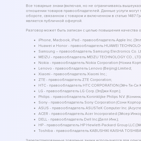
Все товарные знаки (включая, но не ограничиваясь вышеука
отношении товаров правообладателей. Данные услуги могут
обороте, связанном с товаром и включенном в статью 1487 Г
является публичной офертой.
Разговор может быть записан с целью повышения качества 
iPhone, Macbook, iPad - правообладатель Apple Inc. (Эпл 
Huawei и Honor - правообладатель HUAWEI TECHNOLOG
Samsung – правообладатель Samsung Electronics Co. Ltd.
MEIZU - правообладатель MEIZU TECHNOLOGY CO., LTD
Nokia - правообладатель Nokia Corporation (Нокиа Кор
Lenovo - правообладатель Lenovo (Beijing) Limited;
Xiaomi - правообладатель Xiaomi Inc.;
ZTE - правообладатель ZTE Corporation;
HTC - правообладатель HTC CORPORATION (Эйч-Ти-Си
LG - правообладатель LG Corp. (ЭлДжи Корп.);
Philips - правообладатель Koninklijke Philips N.V. (Конин
Sony - правообладатель Sony Corporation (Сони Корпор
ASUS - правообладатель ASUSTeK Computer Inc. (Асуст
ACER - правообладатель Acer Incorporated (Эйсер Инко
DELL - правообладатель Dell Inc.(Делл Инк.);
HP - правообладатель HP Hewlett-Packard Group LLC (Э
Toshiba - правообладатель KABUSHIKI KAISHA TOSHIBA
Зарегистрированные товарные знаки используются для описан