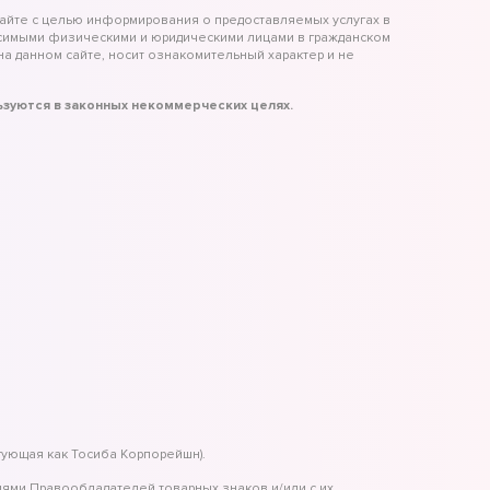
айте с целью информирования о предоставляемых услугах в
исимыми физическими и юридическими лицами в гражданском
а данном сайте, носит ознакомительный характер и не
льзуются в законных некоммерческих целях.
гующая как Тосиба Корпорейшн).
иями Правообладателей товарных знаков и/или с их