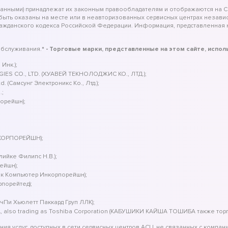
занными) принадлежат их законным правообладателям и отображаются на С
 быть оказаны на месте или в неавторизованных сервисных центрах незав
ражданского кодекса Российской Федерации. Информация, представленная н
обслуживания.
* - Торговые марки, представленные на этом сайте, испо
Инк.);
IES CO., LTD. (ХУАВЕЙ ТЕКНОЛОДЖИС КО., ЛТД.);
 (Самсунг Электроникс Ко., Лтд.);
.;
порейшн);
 КОРПОРЕЙШН);
клийке Филипс Н.В.);
ейшн);
ек Компьютер Инкорпорейшн);
рпорейтед);
йчПи Хьюлетт Паккард Груп ЛЛК);
, also trading as Toshiba Corporation (КАБУШИКИ КАЙША ТОШИБА также тор
ия услуг, доступных в сети сервисных центров АСЦ, не связанных с компан