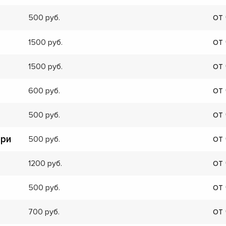
от
500
от
1500
от
1500
от
600
от
500
от
ери
500
от
1200
от
500
от
700