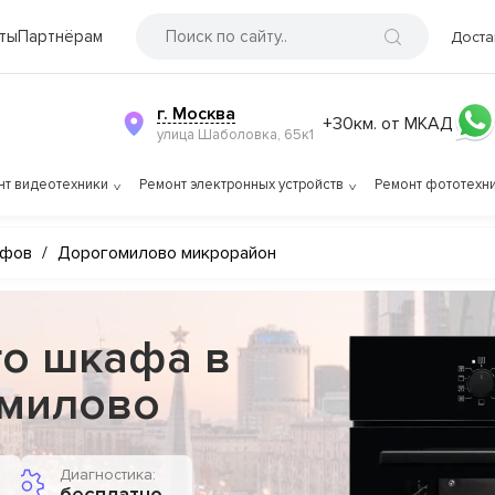
ты
Партнёрам
Доста
г. Москва
+30км. от МКАД
улица Шаболовка, 65к1
нт видеотехники
Ремонт электронных устройств
Ремонт фототехн
афов
/
Дорогомилово микрорайон
го шкафа в
омилово
Диагностика: