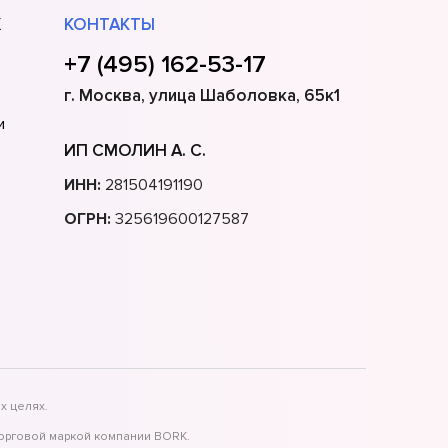
Х
КОНТАКТЫ
+7 (495) 162-53-17
г. Москва, улица Шаболовка, 65к1
и
ИП СМОЛИН А. С.
ИНН:
281504191190
ОГРН:
325619600127587
х целях.
торговой маркой компании BORK.