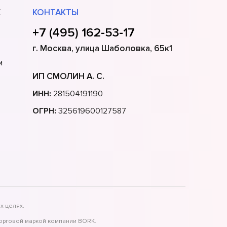
Х
КОНТАКТЫ
+7 (495) 162-53-17
г. Москва, улица Шаболовка, 65к1
и
ИП СМОЛИН А. С.
ИНН:
281504191190
ОГРН:
325619600127587
х целях.
торговой маркой компании BORK.