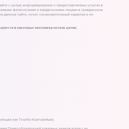
айте с целью информирования о предоставляемых услугах в
исимыми физическими и юридическими лицами в гражданском
а данном сайте, носит ознакомительный характер и не
льзуются в законных некоммерческих целях.
гующая как Тосиба Корпорейшн).
иями Правообладателей товарных знаков и/или с их