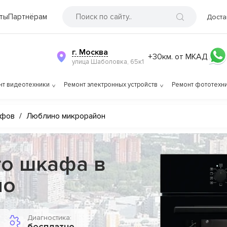
ты
Партнёрам
Доста
г. Москва
+30км. от МКАД
улица Шаболовка, 65к1
нт видеотехники
Ремонт электронных устройств
Ремонт фототехн
афов
/
Люблино микрорайон
го шкафа в
но
Диагностика: