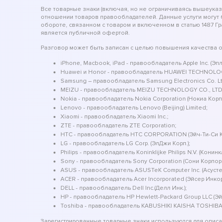
Все товарные знаки (включая, но не ограничиваясь вышеука
отношении товаров правообладателей. Данные услуги могут
обороте, связанном с товаром и включенном в статью 1487 Г
является публичной офертой.
Разговор может быть записан с целью повышения качества 
iPhone, Macbook, iPad - правообладатель Apple Inc. (Эпл 
Huawei и Honor - правообладатель HUAWEI TECHNOLOG
Samsung – правообладатель Samsung Electronics Co. Ltd.
MEIZU - правообладатель MEIZU TECHNOLOGY CO., LTD
Nokia - правообладатель Nokia Corporation (Нокиа Кор
Lenovo - правообладатель Lenovo (Beijing) Limited;
Xiaomi - правообладатель Xiaomi Inc.;
ZTE - правообладатель ZTE Corporation;
HTC - правообладатель HTC CORPORATION (Эйч-Ти-Си
LG - правообладатель LG Corp. (ЭлДжи Корп.);
Philips - правообладатель Koninklijke Philips N.V. (Конин
Sony - правообладатель Sony Corporation (Сони Корпор
ASUS - правообладатель ASUSTeK Computer Inc. (Асуст
ACER - правообладатель Acer Incorporated (Эйсер Инко
DELL - правообладатель Dell Inc.(Делл Инк.);
HP - правообладатель HP Hewlett-Packard Group LLC (Э
Toshiba - правообладатель KABUSHIKI KAISHA TOSHIBA
Зарегистрированные товарные знаки используются для описан