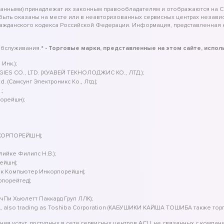
занными) принадлежат их законным правообладателям и отображаются на С
 быть оказаны на месте или в неавторизованных сервисных центрах незав
ражданского кодекса Российской Федерации. Информация, представленная н
обслуживания.
* - Торговые марки, представленные на этом сайте, испо
Инк.);
IES CO., LTD. (ХУАВЕЙ ТЕКНОЛОДЖИС КО., ЛТД.);
 (Самсунг Электроникс Ко., Лтд.);
.;
порейшн);
 КОРПОРЕЙШН);
клийке Филипс Н.В.);
ейшн);
ек Компьютер Инкорпорейшн);
рпорейтед);
йчПи Хьюлетт Паккард Груп ЛЛК);
, also trading as Toshiba Corporation (КАБУШИКИ КАЙША ТОШИБА также тор
ия услуг, доступных в сети сервисных центров АСЦ, не связанных с компан