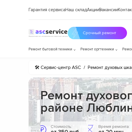
Гарантия сервиса
Наш склад
Акции
Вакансии
Контак
Срочный ремонт
Ремонт бытовой техники
Ремонт оргтехники
Ремо
🛠 Сервис-центр ASC
/
Ремонт духовых шк
Ремонт духово
районе Любли
Стоимость:
Время ремонта: