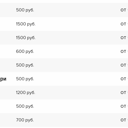
от
500
от
1500
от
1500
от
600
от
500
от
ери
500
от
1200
от
500
от
700