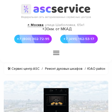
г. Москва
улица Шаболовка, 65к1
+30км. от МКАД
+7 (800) 302-72-95
+7 (495) 162-53-17
🛠 Сервис-центр ASC
/
Ремонт духовых шкафов
/
ЮАО район