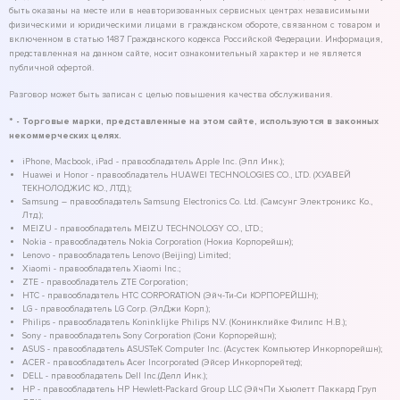
быть оказаны на месте или в неавторизованных сервисных центрах независимыми
физическими и юридическими лицами в гражданском обороте, связанном с товаром и
включенном в статью 1487 Гражданского кодекса Российской Федерации. Информация,
представленная на данном сайте, носит ознакомительный характер и не является
публичной офертой.
Разговор может быть записан с целью повышения качества обслуживания.
* - Торговые марки, представленные на этом сайте, используются в законных
некоммерческих целях.
iPhone, Macbook, iPad - правообладатель Apple Inc. (Эпл Инк.);
Huawei и Honor - правообладатель HUAWEI TECHNOLOGIES CO., LTD. (ХУАВЕЙ
ТЕКНОЛОДЖИС КО., ЛТД.);
Samsung – правообладатель Samsung Electronics Co. Ltd. (Самсунг Электроникс Ко.,
Лтд.);
MEIZU - правообладатель MEIZU TECHNOLOGY CO., LTD.;
Nokia - правообладатель Nokia Corporation (Нокиа Корпорейшн);
Lenovo - правообладатель Lenovo (Beijing) Limited;
Xiaomi - правообладатель Xiaomi Inc.;
ZTE - правообладатель ZTE Corporation;
HTC - правообладатель HTC CORPORATION (Эйч-Ти-Си КОРПОРЕЙШН);
LG - правообладатель LG Corp. (ЭлДжи Корп.);
Philips - правообладатель Koninklijke Philips N.V. (Конинклийке Филипс Н.В.);
Sony - правообладатель Sony Corporation (Сони Корпорейшн);
ASUS - правообладатель ASUSTeK Computer Inc. (Асустек Компьютер Инкорпорейшн);
ACER - правообладатель Acer Incorporated (Эйсер Инкорпорейтед);
DELL - правообладатель Dell Inc.(Делл Инк.);
HP - правообладатель HP Hewlett-Packard Group LLC (ЭйчПи Хьюлетт Паккард Груп