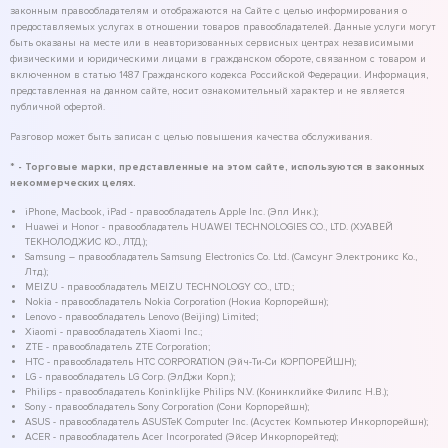
законным правообладателям и отображаются на Сайте с целью информирования о
предоставляемых услугах в отношении товаров правообладателей. Данные услуги могут
быть оказаны на месте или в неавторизованных сервисных центрах независимыми
физическими и юридическими лицами в гражданском обороте, связанном с товаром и
включенном в статью 1487 Гражданского кодекса Российской Федерации. Информация,
представленная на данном сайте, носит ознакомительный характер и не является
публичной офертой.
Разговор может быть записан с целью повышения качества обслуживания.
* - Торговые марки, представленные на этом сайте, используются в законных
некоммерческих целях.
iPhone, Macbook, iPad - правообладатель Apple Inc. (Эпл Инк.);
Huawei и Honor - правообладатель HUAWEI TECHNOLOGIES CO., LTD. (ХУАВЕЙ
ТЕКНОЛОДЖИС КО., ЛТД.);
Samsung – правообладатель Samsung Electronics Co. Ltd. (Самсунг Электроникс Ко.,
Лтд.);
MEIZU - правообладатель MEIZU TECHNOLOGY CO., LTD.;
Nokia - правообладатель Nokia Corporation (Нокиа Корпорейшн);
Lenovo - правообладатель Lenovo (Beijing) Limited;
Xiaomi - правообладатель Xiaomi Inc.;
ZTE - правообладатель ZTE Corporation;
HTC - правообладатель HTC CORPORATION (Эйч-Ти-Си КОРПОРЕЙШН);
LG - правообладатель LG Corp. (ЭлДжи Корп.);
Philips - правообладатель Koninklijke Philips N.V. (Конинклийке Филипс Н.В.);
Sony - правообладатель Sony Corporation (Сони Корпорейшн);
ASUS - правообладатель ASUSTeK Computer Inc. (Асустек Компьютер Инкорпорейшн);
ACER - правообладатель Acer Incorporated (Эйсер Инкорпорейтед);