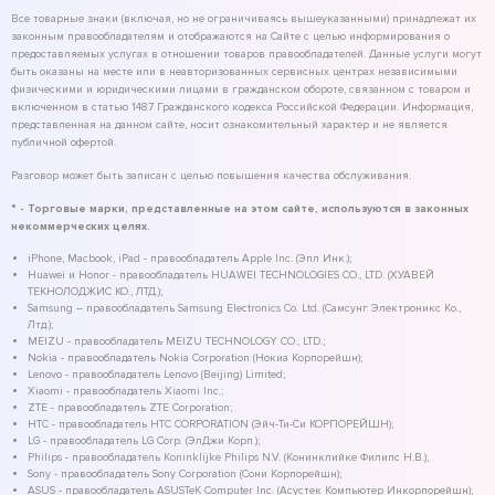
Все товарные знаки (включая, но не ограничиваясь вышеуказанными) принадлежат их
законным правообладателям и отображаются на Сайте с целью информирования о
предоставляемых услугах в отношении товаров правообладателей. Данные услуги могут
быть оказаны на месте или в неавторизованных сервисных центрах независимыми
физическими и юридическими лицами в гражданском обороте, связанном с товаром и
включенном в статью 1487 Гражданского кодекса Российской Федерации. Информация,
представленная на данном сайте, носит ознакомительный характер и не является
публичной офертой.
Разговор может быть записан с целью повышения качества обслуживания.
* - Торговые марки, представленные на этом сайте, используются в законных
некоммерческих целях.
iPhone, Macbook, iPad - правообладатель Apple Inc. (Эпл Инк.);
Huawei и Honor - правообладатель HUAWEI TECHNOLOGIES CO., LTD. (ХУАВЕЙ
ТЕКНОЛОДЖИС КО., ЛТД.);
Samsung – правообладатель Samsung Electronics Co. Ltd. (Самсунг Электроникс Ко.,
Лтд.);
MEIZU - правообладатель MEIZU TECHNOLOGY CO., LTD.;
Nokia - правообладатель Nokia Corporation (Нокиа Корпорейшн);
Lenovo - правообладатель Lenovo (Beijing) Limited;
Xiaomi - правообладатель Xiaomi Inc.;
ZTE - правообладатель ZTE Corporation;
HTC - правообладатель HTC CORPORATION (Эйч-Ти-Си КОРПОРЕЙШН);
LG - правообладатель LG Corp. (ЭлДжи Корп.);
Philips - правообладатель Koninklijke Philips N.V. (Конинклийке Филипс Н.В.);
Sony - правообладатель Sony Corporation (Сони Корпорейшн);
ASUS - правообладатель ASUSTeK Computer Inc. (Асустек Компьютер Инкорпорейшн);