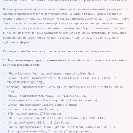
Название "Bork-Import" является зарегистрированной торговой маркой компании BORK.
Все товарные знаки (включая, но не ограничиваясь вышеуказанными) принадлежат их
законным правообладателям и отображаются на Сайте с целью информирования о
предоставляемых услугах в отношении товаров правообладателей. Данные услуги могут
быть оказаны на месте или в неавторизованных сервисных центрах независимыми
физическими и юридическими лицами в гражданском обороте, связанном с товаром и
включенном в статью 1487 Гражданского кодекса Российской Федерации. Информация,
представленная на данном сайте, носит ознакомительный характер и не является
публичной офертой.
Разговор может быть записан с целью повышения качества обслуживания.
* - Торговые марки, представленные на этом сайте, используются в законных
некоммерческих целях.
iPhone, Macbook, iPad - правообладатель Apple Inc. (Эпл Инк.);
Huawei и Honor - правообладатель HUAWEI TECHNOLOGIES CO., LTD. (ХУАВЕЙ
ТЕКНОЛОДЖИС КО., ЛТД.);
Samsung – правообладатель Samsung Electronics Co. Ltd. (Самсунг Электроникс Ко.,
Лтд.);
MEIZU - правообладатель MEIZU TECHNOLOGY CO., LTD.;
Nokia - правообладатель Nokia Corporation (Нокиа Корпорейшн);
Lenovo - правообладатель Lenovo (Beijing) Limited;
Xiaomi - правообладатель Xiaomi Inc.;
ZTE - правообладатель ZTE Corporation;
HTC - правообладатель HTC CORPORATION (Эйч-Ти-Си КОРПОРЕЙШН);
LG - правообладатель LG Corp. (ЭлДжи Корп.);
Philips - правообладатель Koninklijke Philips N.V. (Конинклийке Филипс Н.В.);
Sony - правообладатель Sony Corporation (Сони Корпорейшн);