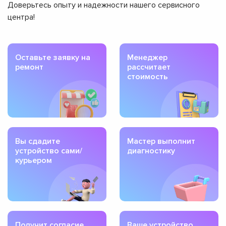
Доверьтесь опыту и надежности нашего сервисного
центра!
Оставьте заявку на
Менеджер
ремонт
рассчитает
стоимость
Вы сдадите
Мастер выполнит
устройство сами/
диагностику
курьером
Получит согласие
Ваше устройство