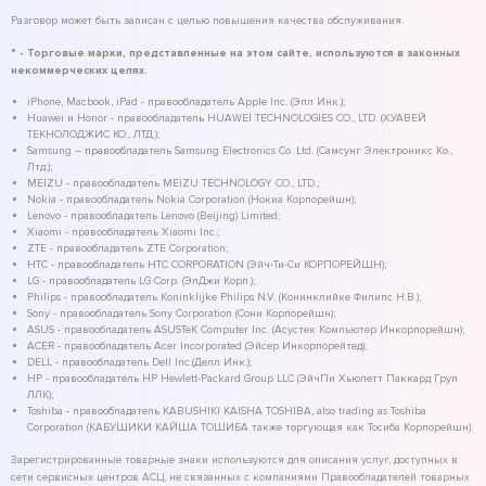
Разговор может быть записан с целью повышения качества обслуживания.
* - Торговые марки, представленные на этом сайте, используются в законных
некоммерческих целях.
iPhone, Macbook, iPad - правообладатель Apple Inc. (Эпл Инк.);
Huawei и Honor - правообладатель HUAWEI TECHNOLOGIES CO., LTD. (ХУАВЕЙ
ТЕКНОЛОДЖИС КО., ЛТД.);
Samsung – правообладатель Samsung Electronics Co. Ltd. (Самсунг Электроникс Ко.,
Лтд.);
MEIZU - правообладатель MEIZU TECHNOLOGY CO., LTD.;
Nokia - правообладатель Nokia Corporation (Нокиа Корпорейшн);
Lenovo - правообладатель Lenovo (Beijing) Limited;
Xiaomi - правообладатель Xiaomi Inc.;
ZTE - правообладатель ZTE Corporation;
HTC - правообладатель HTC CORPORATION (Эйч-Ти-Си КОРПОРЕЙШН);
LG - правообладатель LG Corp. (ЭлДжи Корп.);
Philips - правообладатель Koninklijke Philips N.V. (Конинклийке Филипс Н.В.);
Sony - правообладатель Sony Corporation (Сони Корпорейшн);
ASUS - правообладатель ASUSTeK Computer Inc. (Асустек Компьютер Инкорпорейшн);
ACER - правообладатель Acer Incorporated (Эйсер Инкорпорейтед);
DELL - правообладатель Dell Inc.(Делл Инк.);
HP - правообладатель HP Hewlett-Packard Group LLC (ЭйчПи Хьюлетт Паккард Груп
ЛЛК);
Toshiba - правообладатель KABUSHIKI KAISHA TOSHIBA, also trading as Toshiba
Corporation (КАБУШИКИ КАЙША ТОШИБА также торгующая как Тосиба Корпорейшн).
Зарегистрированные товарные знаки используются для описания услуг, доступных в
сети сервисных центров АСЦ, не связанных с компаниями Правообладателей товарных