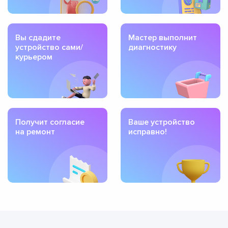
Вы сдадите
Мастер выполнит
устройство сами/
диагностику
курьером
Получит согласие
Ваше устройство
на ремонт
исправно!