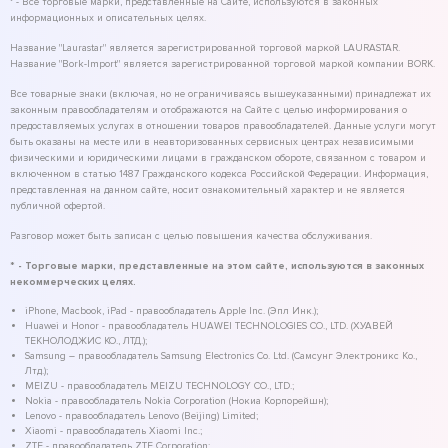
* - Все торговые марки, представленные на Сайте, используются в законных
информационных и описательных целях.
Название "Laurastar" является зарегистрированной торговой маркой LAURASTAR.
Название "Bork-Import" является зарегистрированной торговой маркой компании BORK.
Все товарные знаки (включая, но не ограничиваясь вышеуказанными) принадлежат их
законным правообладателям и отображаются на Сайте с целью информирования о
предоставляемых услугах в отношении товаров правообладателей. Данные услуги могут
быть оказаны на месте или в неавторизованных сервисных центрах независимыми
физическими и юридическими лицами в гражданском обороте, связанном с товаром и
включенном в статью 1487 Гражданского кодекса Российской Федерации. Информация,
представленная на данном сайте, носит ознакомительный характер и не является
публичной офертой.
Разговор может быть записан с целью повышения качества обслуживания.
* - Торговые марки, представленные на этом сайте, используются в законных
некоммерческих целях.
iPhone, Macbook, iPad - правообладатель Apple Inc. (Эпл Инк.);
Huawei и Honor - правообладатель HUAWEI TECHNOLOGIES CO., LTD. (ХУАВЕЙ
ТЕКНОЛОДЖИС КО., ЛТД.);
Samsung – правообладатель Samsung Electronics Co. Ltd. (Самсунг Электроникс Ко.,
Лтд.);
MEIZU - правообладатель MEIZU TECHNOLOGY CO., LTD.;
Nokia - правообладатель Nokia Corporation (Нокиа Корпорейшн);
Lenovo - правообладатель Lenovo (Beijing) Limited;
Xiaomi - правообладатель Xiaomi Inc.;
ZTE - правообладатель ZTE Corporation;