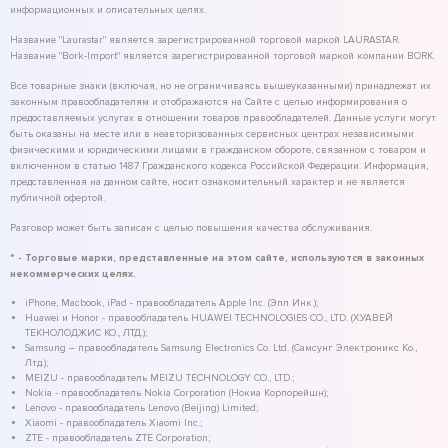
информационных и описательных целях.
Название "Laurastar" является зарегистрированной торговой маркой LAURASTAR.
Название "Bork-Import" является зарегистрированной торговой маркой компании BORK.
Все товарные знаки (включая, но не ограничиваясь вышеуказанными) принадлежат их
законным правообладателям и отображаются на Сайте с целью информирования о
предоставляемых услугах в отношении товаров правообладателей. Данные услуги могут
быть оказаны на месте или в неавторизованных сервисных центрах независимыми
физическими и юридическими лицами в гражданском обороте, связанном с товаром и
включенном в статью 1487 Гражданского кодекса Российской Федерации. Информация,
представленная на данном сайте, носит ознакомительный характер и не является
публичной офертой.
Разговор может быть записан с целью повышения качества обслуживания.
* - Торговые марки, представленные на этом сайте, используются в законных
некоммерческих целях.
iPhone, Macbook, iPad - правообладатель Apple Inc. (Эпл Инк.);
Huawei и Honor - правообладатель HUAWEI TECHNOLOGIES CO., LTD. (ХУАВЕЙ
ТЕКНОЛОДЖИС КО., ЛТД.);
Samsung – правообладатель Samsung Electronics Co. Ltd. (Самсунг Электроникс Ко.,
Лтд.);
MEIZU - правообладатель MEIZU TECHNOLOGY CO., LTD.;
Nokia - правообладатель Nokia Corporation (Нокиа Корпорейшн);
Lenovo - правообладатель Lenovo (Beijing) Limited;
Xiaomi - правообладатель Xiaomi Inc.;
ZTE - правообладатель ZTE Corporation;