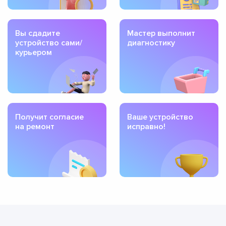
Вы сдадите
Мастер выполнит
устройство сами/
диагностику
курьером
Получит согласие
Ваше устройство
на ремонт
исправно!