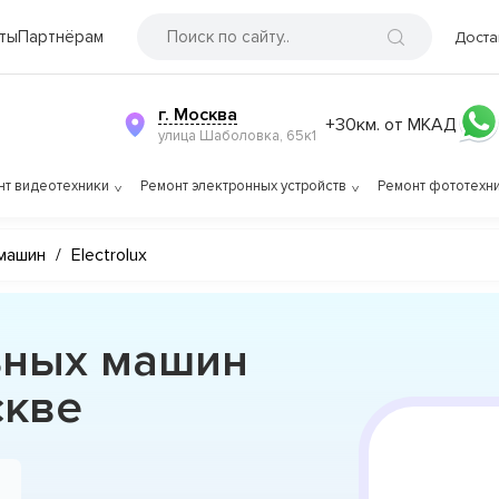
ты
Партнёрам
Доста
г. Москва
+30км. от МКАД
улица Шаболовка, 65к1
нт видеотехники
Ремонт электронных устройств
Ремонт фототехн
машин
/
Electrolux
ьных машин
скве