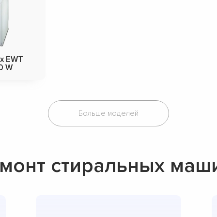
ux EWT
0 W
Больше моделей
монт стиральных машин