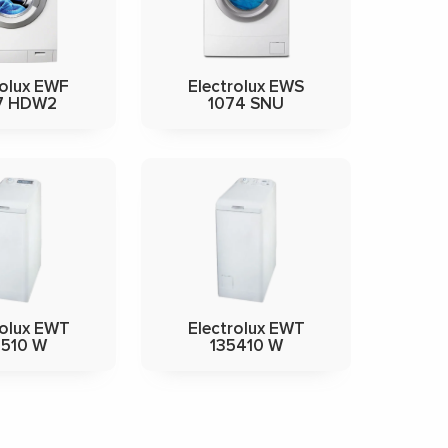
rolux EWF
Electrolux EWS
7 HDW2
1074 SNU
rolux EWT
Electrolux EWT
5510 W
135410 W