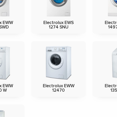
ux EWW
Electrolux EWS
Elect
 SWD
1274 SNU
149
ux EWW
Electrolux EWW
Elect
0 W
12470
13