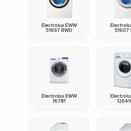
Electrolux EWW
Electrol
51697 BWD
51607
Electrolux EWW
Electrol
16781
12641