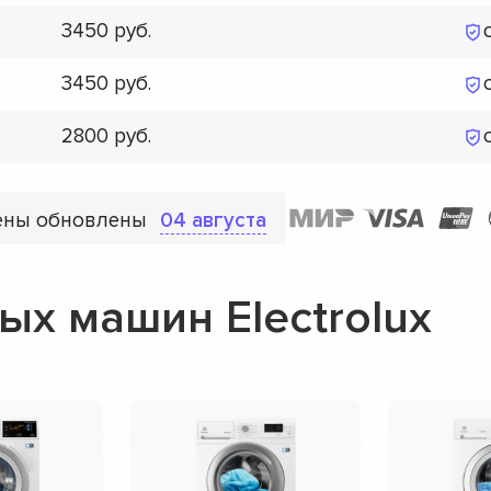
3450
3450
2800
ены обновлены
04 августа
х машин Electrolux