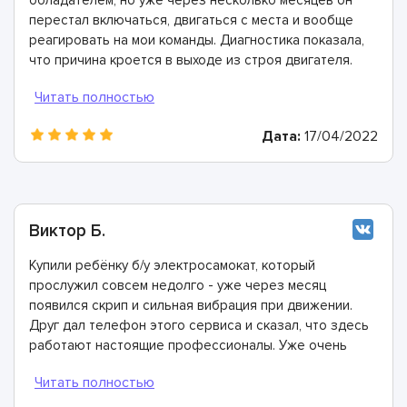
перестал включаться, двигаться с места и вообще
реагировать на мои команды. Диагностика показала,
что причина кроется в выходе из строя двигателя.
Все неисправные элементы очень быстро заменили.
Огромная вам благодарность справились невероятно
быстро и качественно!
Дата:
17/04/2022
Виктор Б.
Купили ребёнку б/у электросамокат, который
прослужил совсем недолго - уже через месяц
появился скрип и сильная вибрация при движении.
Друг дал телефон этого сервиса и сказал, что здесь
работают настоящие профессионалы. Уже очень
скоро я сам в этом убедился: мастера провели
диагностику и рассказали, что необходимо заменить
подшипники, промыть некоторые детали и заполнить