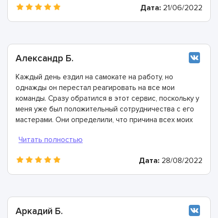
Дата:
21/06/2022
смазкой. Все было выполнено всего за пару часов,
всем рекомендую ASC сервис!
Александр Б.
Каждый день ездил на самокате на работу, но
однажды он перестал реагировать на все мои
команды. Сразу обратился в этот сервис, поскольку у
меня уже был положительный сотрудничества с его
мастерами. Они определили, что причина всех моих
проблем- окисление контактов. В течение часа все
разобрали, почистили, проверили состояние всех
проводов. Ребята - настоящие профессионалы!
Дата:
28/08/2022
Аркадий Б.