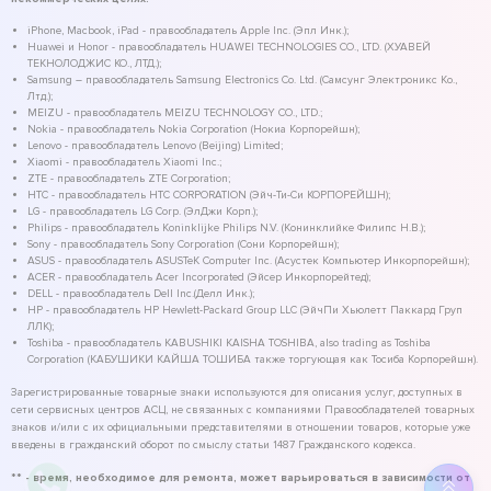
iPhone, Macbook, iPad - правообладатель Apple Inc. (Эпл Инк.);
Huawei и Honor - правообладатель HUAWEI TECHNOLOGIES CO., LTD. (ХУАВЕЙ
ТЕКНОЛОДЖИС КО., ЛТД.);
Samsung – правообладатель Samsung Electronics Co. Ltd. (Самсунг Электроникс Ко.,
Лтд.);
MEIZU - правообладатель MEIZU TECHNOLOGY CO., LTD.;
Nokia - правообладатель Nokia Corporation (Нокиа Корпорейшн);
Lenovo - правообладатель Lenovo (Beijing) Limited;
Xiaomi - правообладатель Xiaomi Inc.;
ZTE - правообладатель ZTE Corporation;
HTC - правообладатель HTC CORPORATION (Эйч-Ти-Си КОРПОРЕЙШН);
LG - правообладатель LG Corp. (ЭлДжи Корп.);
Philips - правообладатель Koninklijke Philips N.V. (Конинклийке Филипс Н.В.);
Sony - правообладатель Sony Corporation (Сони Корпорейшн);
ASUS - правообладатель ASUSTeK Computer Inc. (Асустек Компьютер Инкорпорейшн);
ACER - правообладатель Acer Incorporated (Эйсер Инкорпорейтед);
DELL - правообладатель Dell Inc.(Делл Инк.);
HP - правообладатель HP Hewlett-Packard Group LLC (ЭйчПи Хьюлетт Паккард Груп
ЛЛК);
Toshiba - правообладатель KABUSHIKI KAISHA TOSHIBA, also trading as Toshiba
Corporation (КАБУШИКИ КАЙША ТОШИБА также торгующая как Тосиба Корпорейшн).
Зарегистрированные товарные знаки используются для описания услуг, доступных в
сети сервисных центров АСЦ, не связанных с компаниями Правообладателей товарных
знаков и/или с их официальными представителями в отношении товаров, которые уже
введены в гражданский оборот по смыслу статьи 1487 Гражданского кодекса.
** - время, необходимое для ремонта, может варьироваться в зависимости от