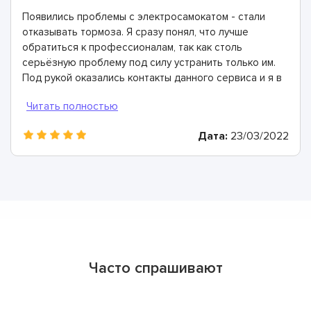
Появились проблемы с электросамокатом - стали
отказывать тормоза. Я сразу понял, что лучше
обратиться к профессионалам, так как столь
серьёзную проблему под силу устранить только им.
Под рукой оказались контакты данного сервиса и я в
ближайший свободный день сюда приехал.
Сервисные инженеры диагностику и рассказали, что
причина неполадки кроется в оторвавшемся тросе.
Дата:
23/03/2022
Заменили его в тот же день, огромное спасибо!
Часто спрашивают