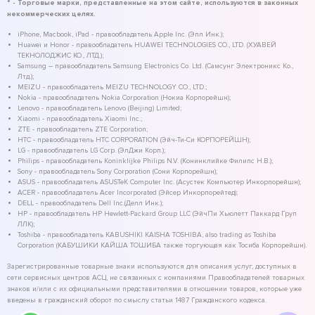
* - Торговые марки, представленные на этом сайте, используются в законных
некоммерческих целях.
iPhone, Macbook, iPad - правообладатель Apple Inc. (Эпл Инк.);
Huawei и Honor - правообладатель HUAWEI TECHNOLOGIES CO., LTD. (ХУАВЕЙ
ТЕКНОЛОДЖИС КО., ЛТД.);
Samsung – правообладатель Samsung Electronics Co. Ltd. (Самсунг Электроникс Ко.,
Лтд.);
MEIZU - правообладатель MEIZU TECHNOLOGY CO., LTD.;
Nokia - правообладатель Nokia Corporation (Нокиа Корпорейшн);
Lenovo - правообладатель Lenovo (Beijing) Limited;
Xiaomi - правообладатель Xiaomi Inc.;
ZTE - правообладатель ZTE Corporation;
HTC - правообладатель HTC CORPORATION (Эйч-Ти-Си КОРПОРЕЙШН);
LG - правообладатель LG Corp. (ЭлДжи Корп.);
Philips - правообладатель Koninklijke Philips N.V. (Конинклийке Филипс Н.В.);
Sony - правообладатель Sony Corporation (Сони Корпорейшн);
ASUS - правообладатель ASUSTeK Computer Inc. (Асустек Компьютер Инкорпорейшн);
ACER - правообладатель Acer Incorporated (Эйсер Инкорпорейтед);
DELL - правообладатель Dell Inc.(Делл Инк.);
HP - правообладатель HP Hewlett-Packard Group LLC (ЭйчПи Хьюлетт Паккард Груп
ЛЛК);
Toshiba - правообладатель KABUSHIKI KAISHA TOSHIBA, also trading as Toshiba
Corporation (КАБУШИКИ КАЙША ТОШИБА также торгующая как Тосиба Корпорейшн).
Зарегистрированные товарные знаки используются для описания услуг, доступных в
сети сервисных центров АСЦ, не связанных с компаниями Правообладателей товарных
знаков и/или с их официальными представителями в отношении товаров, которые уже
введены в гражданский оборот по смыслу статьи 1487 Гражданского кодекса.