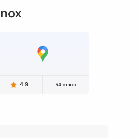
enox
4.9
54 отзыв