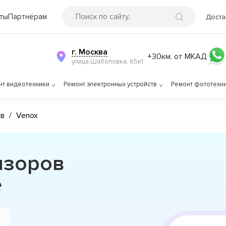
ты
Партнёрам
Доста
г. Москва
+30км. от МКАД
улица Шаболовка, 65к1
нт видеотехники
Ремонт электронных устройств
Ремонт фототехн
ов
/
Venox
изоров
е