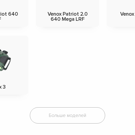
riot 640
Venox Patriot 2.0
Venox
F
640 Mega LRF
x 3
Больше моделей