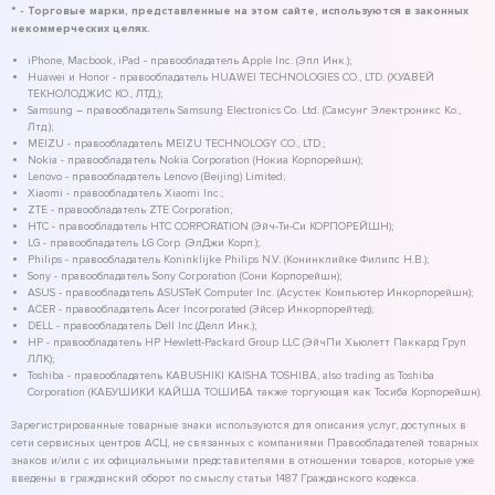
* - Торговые марки, представленные на этом сайте, используются в законных
некоммерческих целях.
iPhone, Macbook, iPad - правообладатель Apple Inc. (Эпл Инк.);
Huawei и Honor - правообладатель HUAWEI TECHNOLOGIES CO., LTD. (ХУАВЕЙ
ТЕКНОЛОДЖИС КО., ЛТД.);
Samsung – правообладатель Samsung Electronics Co. Ltd. (Самсунг Электроникс Ко.,
Лтд.);
MEIZU - правообладатель MEIZU TECHNOLOGY CO., LTD.;
Nokia - правообладатель Nokia Corporation (Нокиа Корпорейшн);
Lenovo - правообладатель Lenovo (Beijing) Limited;
Xiaomi - правообладатель Xiaomi Inc.;
ZTE - правообладатель ZTE Corporation;
HTC - правообладатель HTC CORPORATION (Эйч-Ти-Си КОРПОРЕЙШН);
LG - правообладатель LG Corp. (ЭлДжи Корп.);
Philips - правообладатель Koninklijke Philips N.V. (Конинклийке Филипс Н.В.);
Sony - правообладатель Sony Corporation (Сони Корпорейшн);
ASUS - правообладатель ASUSTeK Computer Inc. (Асустек Компьютер Инкорпорейшн);
ACER - правообладатель Acer Incorporated (Эйсер Инкорпорейтед);
DELL - правообладатель Dell Inc.(Делл Инк.);
HP - правообладатель HP Hewlett-Packard Group LLC (ЭйчПи Хьюлетт Паккард Груп
ЛЛК);
Toshiba - правообладатель KABUSHIKI KAISHA TOSHIBA, also trading as Toshiba
Corporation (КАБУШИКИ КАЙША ТОШИБА также торгующая как Тосиба Корпорейшн).
Зарегистрированные товарные знаки используются для описания услуг, доступных в
сети сервисных центров АСЦ, не связанных с компаниями Правообладателей товарных
знаков и/или с их официальными представителями в отношении товаров, которые уже
введены в гражданский оборот по смыслу статьи 1487 Гражданского кодекса.