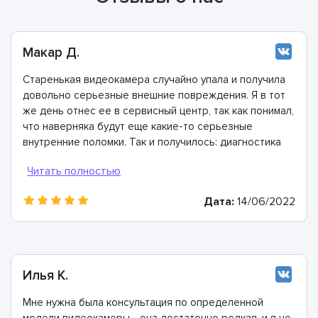
Макар Д.
Старенькая видеокамера случайно упала и получила
довольно серьезные внешние повреждения. Я в тот
же день отнес ее в сервисный центр, так как понимал,
что наверняка будут еще какие-то серьезные
внутренние поломки. Так и получилось: диагностика
показала, что пострадала плата питания. У мастеров
ASC уже были все необходимые детали и
комплектующие, поэтому ремонт занял всего 2 часа.
Дата:
14/06/2022
Илья К.
Мне нужна была консультация по определенной
модели видеокамеры - она достаточно редкая, и я не