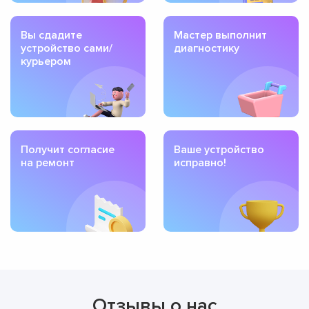
Вы сдадите
Мастер выполнит
устройство сами/
диагностику
курьером
Получит согласие
Ваше устройство
на ремонт
исправно!
Отзывы о нас