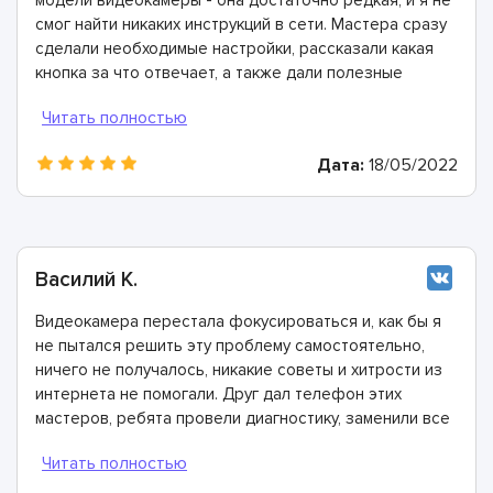
смог найти никаких инструкций в сети. Мастера сразу
сделали необходимые настройки, рассказали какая
кнопка за что отвечает, а также дали полезные
рекомендации о том, как не допустить поломки такого
типа техники. Спасибо!
Дата:
18/05/2022
Василий К.
Видеокамера перестала фокусироваться и, как бы я
не пытался решить эту проблему самостоятельно,
ничего не получалось, никакие советы и хитрости из
интернета не помогали. Друг дал телефон этих
мастеров, ребята провели диагностику, заменили все
что необходимо, а потом заново перенастроили
камеру. Теперь она снимает еще более качественные
и яркие видео!