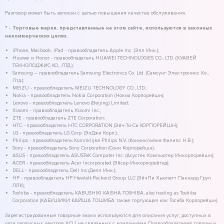
Разговор может быть записан с целью повышения качества обслуживания.
* - Торговые марки, представленные на этом сайте, используются в законных
некоммерческих целях.
iPhone, Macbook, iPad - правообладатель Apple Inc. (Эпл Инк.);
Huawei и Honor - правообладатель HUAWEI TECHNOLOGIES CO., LTD. (ХУАВЕЙ
ТЕКНОЛОДЖИС КО., ЛТД.);
Samsung – правообладатель Samsung Electronics Co. Ltd. (Самсунг Электроникс Ко.,
Лтд.);
MEIZU - правообладатель MEIZU TECHNOLOGY CO., LTD.;
Nokia - правообладатель Nokia Corporation (Нокиа Корпорейшн);
Lenovo - правообладатель Lenovo (Beijing) Limited;
Xiaomi - правообладатель Xiaomi Inc.;
ZTE - правообладатель ZTE Corporation;
HTC - правообладатель HTC CORPORATION (Эйч-Ти-Си КОРПОРЕЙШН);
LG - правообладатель LG Corp. (ЭлДжи Корп.);
Philips - правообладатель Koninklijke Philips N.V. (Конинклийке Филипс Н.В.);
Sony - правообладатель Sony Corporation (Сони Корпорейшн);
ASUS - правообладатель ASUSTeK Computer Inc. (Асустек Компьютер Инкорпорейшн);
ACER - правообладатель Acer Incorporated (Эйсер Инкорпорейтед);
DELL - правообладатель Dell Inc.(Делл Инк.);
HP - правообладатель HP Hewlett-Packard Group LLC (ЭйчПи Хьюлетт Паккард Груп
ЛЛК);
Toshiba - правообладатель KABUSHIKI KAISHA TOSHIBA, also trading as Toshiba
Corporation (КАБУШИКИ КАЙША ТОШИБА также торгующая как Тосиба Корпорейшн).
Зарегистрированные товарные знаки используются для описания услуг, доступных в
сети сервисных центров АСЦ, не связанных с компаниями Правообладателей товарных