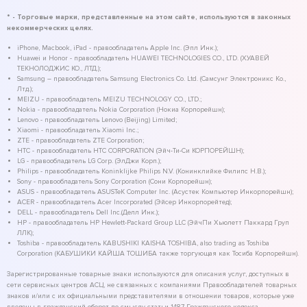
* - Торговые марки, представленные на этом сайте, используются в законных
некоммерческих целях.
iPhone, Macbook, iPad - правообладатель Apple Inc. (Эпл Инк.);
Huawei и Honor - правообладатель HUAWEI TECHNOLOGIES CO., LTD. (ХУАВЕЙ
ТЕКНОЛОДЖИС КО., ЛТД.);
Samsung – правообладатель Samsung Electronics Co. Ltd. (Самсунг Электроникс Ко.,
Лтд.);
MEIZU - правообладатель MEIZU TECHNOLOGY CO., LTD.;
Nokia - правообладатель Nokia Corporation (Нокиа Корпорейшн);
Lenovo - правообладатель Lenovo (Beijing) Limited;
Xiaomi - правообладатель Xiaomi Inc.;
ZTE - правообладатель ZTE Corporation;
HTC - правообладатель HTC CORPORATION (Эйч-Ти-Си КОРПОРЕЙШН);
LG - правообладатель LG Corp. (ЭлДжи Корп.);
Philips - правообладатель Koninklijke Philips N.V. (Конинклийке Филипс Н.В.);
Sony - правообладатель Sony Corporation (Сони Корпорейшн);
ASUS - правообладатель ASUSTeK Computer Inc. (Асустек Компьютер Инкорпорейшн);
ACER - правообладатель Acer Incorporated (Эйсер Инкорпорейтед);
DELL - правообладатель Dell Inc.(Делл Инк.);
HP - правообладатель HP Hewlett-Packard Group LLC (ЭйчПи Хьюлетт Паккард Груп
ЛЛК);
Toshiba - правообладатель KABUSHIKI KAISHA TOSHIBA, also trading as Toshiba
Corporation (КАБУШИКИ КАЙША ТОШИБА также торгующая как Тосиба Корпорейшн).
Зарегистрированные товарные знаки используются для описания услуг, доступных в
сети сервисных центров АСЦ, не связанных с компаниями Правообладателей товарных
знаков и/или с их официальными представителями в отношении товаров, которые уже