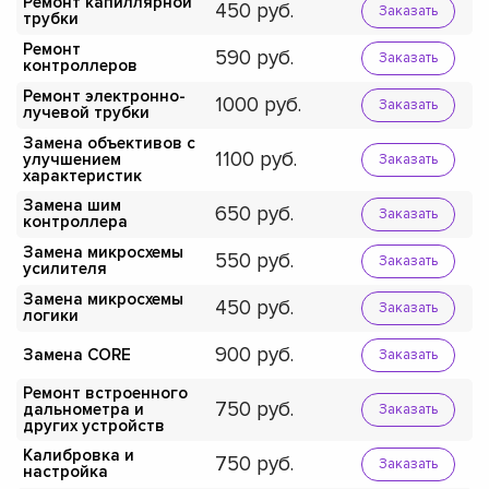
Ремонт капиллярной
450
Заказать
трубки
Ремонт
590
Заказать
контроллеров
Ремонт электронно-
1000
Заказать
лучевой трубки
Замена объективов с
1100
улучшением
Заказать
характеристик
Замена шим
650
Заказать
контроллера
Замена микросхемы
550
Заказать
усилителя
Замена микросхемы
450
Заказать
логики
900
Замена CORE
Заказать
Ремонт встроенного
750
дальнометра и
Заказать
других устройств
Калибровка и
750
Заказать
настройка