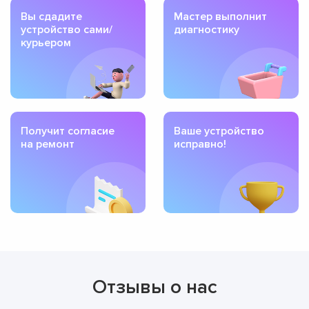
Вы сдадите
Мастер выполнит
устройство сами/
диагностику
курьером
Получит согласие
Ваше устройство
на ремонт
исправно!
Отзывы о нас