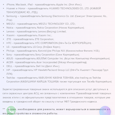
iPhone, Macbook, iPad - правообладатель Apple Inc. (Эпл Инк.);
Huawei и Honor - правообладатель HUAWEI TECHNOLOGIES CO., LTD. (ХУАВЕЙ
ТЕКНОЛОДЖИС КО., ЛТД.);
Samsung – правообладатель Samsung Electronics Co. Ltd. (Самсунг Электроникс Ко.,
Лтд.);
MEIZU - правообладатель MEIZU TECHNOLOGY CO., LTD.;
Nokia - правообладатель Nokia Corporation (Нокиа Корпорейшн);
Lenovo - правообладатель Lenovo (Beijing) Limited;
Xiaomi - правообладатель Xiaomi Inc.;
ZTE - правообладатель ZTE Corporation;
HTC - правообладатель HTC CORPORATION (Эйч-Ти-Си КОРПОРЕЙШН);
LG - правообладатель LG Corp. (ЭлДжи Корп.);
Philips - правообладатель Koninklijke Philips N.V. (Конинклийке Филипс Н.В.);
Sony - правообладатель Sony Corporation (Сони Корпорейшн);
ASUS - правообладатель ASUSTeK Computer Inc. (Асустек Компьютер Инкорпорейшн);
ACER - правообладатель Acer Incorporated (Эйсер Инкорпорейтед);
DELL - правообладатель Dell Inc.(Делл Инк.);
HP - правообладатель HP Hewlett-Packard Group LLC (ЭйчПи Хьюлетт Паккард Груп
ЛЛК);
Toshiba - правообладатель KABUSHIKI KAISHA TOSHIBA, also trading as Toshiba
Corporation (КАБУШИКИ КАЙША ТОШИБА также торгующая как Тосиба Корпорейшн).
Зарегистрированные товарные знаки используются для описания услуг, доступных в
сети сервисных центров АСЦ, не связанных с компаниями Правообладателей товарных
знаков и/или с их официальными представителями в отношении товаров, которые уже
введены в гражданский оборот по смыслу статьи 1487 Гражданского кодекса.
** - время, необходимое для ремонта, может варьироваться в зависимости от
модели устройства и сложности работы.