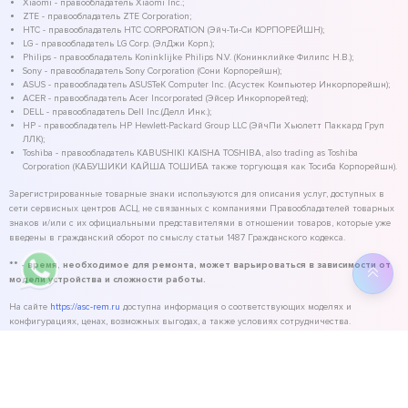
Xiaomi - правообладатель Xiaomi Inc.;
ZTE - правообладатель ZTE Corporation;
HTC - правообладатель HTC CORPORATION (Эйч-Ти-Си КОРПОРЕЙШН);
LG - правообладатель LG Corp. (ЭлДжи Корп.);
Philips - правообладатель Koninklijke Philips N.V. (Конинклийке Филипс Н.В.);
Sony - правообладатель Sony Corporation (Сони Корпорейшн);
ASUS - правообладатель ASUSTeK Computer Inc. (Асустек Компьютер Инкорпорейшн);
ACER - правообладатель Acer Incorporated (Эйсер Инкорпорейтед);
DELL - правообладатель Dell Inc.(Делл Инк.);
HP - правообладатель HP Hewlett-Packard Group LLC (ЭйчПи Хьюлетт Паккард Груп
ЛЛК);
Toshiba - правообладатель KABUSHIKI KAISHA TOSHIBA, also trading as Toshiba
Corporation (КАБУШИКИ КАЙША ТОШИБА также торгующая как Тосиба Корпорейшн).
Зарегистрированные товарные знаки используются для описания услуг, доступных в
сети сервисных центров АСЦ, не связанных с компаниями Правообладателей товарных
знаков и/или с их официальными представителями в отношении товаров, которые уже
введены в гражданский оборот по смыслу статьи 1487 Гражданского кодекса.
** - время, необходимое для ремонта, может варьироваться в зависимости от
модели устройства и сложности работы.
На сайте
https://asc-rem.ru
доступна информация о соответствующих моделях и
конфигурациях, ценах, возможных выгодах, а также условиях сотрудничества.
©
2026
ASC Service - сервисный центр