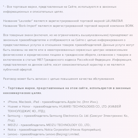
* - Все торговые марки, представленные на Сайте, используются в законных
информационных и описательных целях.
Название "Laurastar" является зарегистрированной торговой маркой LAURASTAR.
Название "Bork-Import" является зарегистрированной торговой маркой компании BORK.
Все товарные знаки (включая, но не ограничиваясь вышеуказанными) принадлежат их
законным правообладателям и отображаются на Сайте с целью информирования о
предоставляемых услугах в отношении товаров правообладателей. Данные услуги могут
быть оказаны на месте или в неавторизованных сервисных центрах независимыми
физическими и юридическими лицами в гражданском обороте, связанном с товаром и
включенном в статью 1487 Гражданского кодекса Российской Федерации. Информация,
представленная на данном сайте, носит ознакомительный характер и не является
публичной офертой.
Разговор может быть записан с целью повышения качества обслуживания.
* - Торговые марки, представленные на этом сайте, используются в законных
некоммерческих целях.
iPhone, Macbook, iPad - правообладатель Apple Inc. (Эпл Инк.);
Huawei и Honor - правообладатель HUAWEI TECHNOLOGIES CO., LTD. (ХУАВЕЙ
ТЕКНОЛОДЖИС КО., ЛТД.);
Samsung – правообладатель Samsung Electronics Co. Ltd. (Самсунг Электроникс Ко.,
Лтд.);
MEIZU - правообладатель MEIZU TECHNOLOGY CO., LTD.;
Nokia - правообладатель Nokia Corporation (Нокиа Корпорейшн);
Lenovo - правообладатель Lenovo (Beijing) Limited;