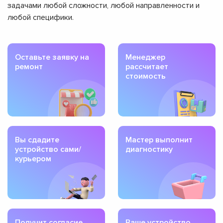
задачами любой сложности, любой направленности и
любой специфики.
Оставьте заявку на
Менеджер
ремонт
рассчитает
стоимость
Вы сдадите
Мастер выполнит
устройство сами/
диагностику
курьером
Получит согласие
Ваше устройство