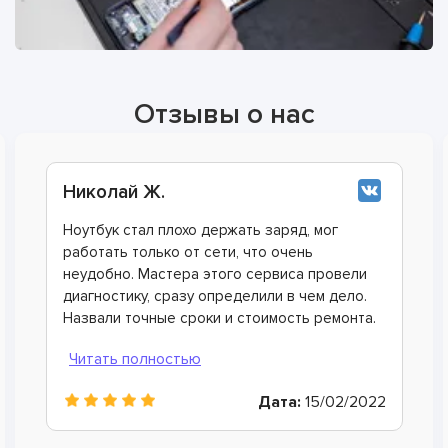
Отзывы о нас
Анна Л.
Постоянно ломался ноутбук, я уже с десяток
мастеров сменила. Попались контакты этого
сервиса и я решила обратиться. Здесь все
сделали на совесть, никакие поломки больше
не беспокоят. Рекомендую ASC Сервис всем,
кто ценит свое время и деньги.
Дата:
11/09/2022