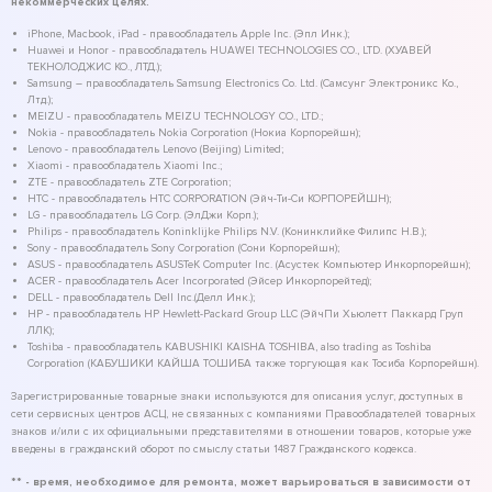
некоммерческих целях.
iPhone, Macbook, iPad - правообладатель Apple Inc. (Эпл Инк.);
Huawei и Honor - правообладатель HUAWEI TECHNOLOGIES CO., LTD. (ХУАВЕЙ
ТЕКНОЛОДЖИС КО., ЛТД.);
Samsung – правообладатель Samsung Electronics Co. Ltd. (Самсунг Электроникс Ко.,
Лтд.);
MEIZU - правообладатель MEIZU TECHNOLOGY CO., LTD.;
Nokia - правообладатель Nokia Corporation (Нокиа Корпорейшн);
Lenovo - правообладатель Lenovo (Beijing) Limited;
Xiaomi - правообладатель Xiaomi Inc.;
ZTE - правообладатель ZTE Corporation;
HTC - правообладатель HTC CORPORATION (Эйч-Ти-Си КОРПОРЕЙШН);
LG - правообладатель LG Corp. (ЭлДжи Корп.);
Philips - правообладатель Koninklijke Philips N.V. (Конинклийке Филипс Н.В.);
Sony - правообладатель Sony Corporation (Сони Корпорейшн);
ASUS - правообладатель ASUSTeK Computer Inc. (Асустек Компьютер Инкорпорейшн);
ACER - правообладатель Acer Incorporated (Эйсер Инкорпорейтед);
DELL - правообладатель Dell Inc.(Делл Инк.);
HP - правообладатель HP Hewlett-Packard Group LLC (ЭйчПи Хьюлетт Паккард Груп
ЛЛК);
Toshiba - правообладатель KABUSHIKI KAISHA TOSHIBA, also trading as Toshiba
Corporation (КАБУШИКИ КАЙША ТОШИБА также торгующая как Тосиба Корпорейшн).
Зарегистрированные товарные знаки используются для описания услуг, доступных в
сети сервисных центров АСЦ, не связанных с компаниями Правообладателей товарных
знаков и/или с их официальными представителями в отношении товаров, которые уже
введены в гражданский оборот по смыслу статьи 1487 Гражданского кодекса.
** - время, необходимое для ремонта, может варьироваться в зависимости от