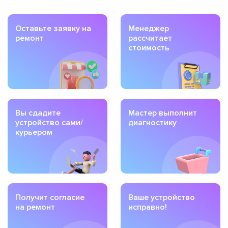
Оставьте заявку на
Менеджер
ремонт
рассчитает
стоимость
Вы сдадите
Мастер выполнит
устройство сами/
диагностику
курьером
Получит согласие
Ваше устройство
на ремонт
исправно!