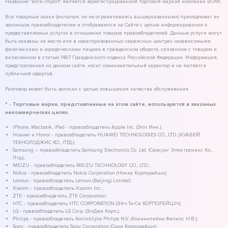
Название "Bork-Import" является зарегистрированной торговой маркой компании BORK.
Все товарные знаки (включая, но не ограничиваясь вышеуказанными) принадлежат их
законным правообладателям и отображаются на Сайте с целью информирования о
предоставляемых услугах в отношении товаров правообладателей. Данные услуги могут
быть оказаны на месте или в неавторизованных сервисных центрах независимыми
физическими и юридическими лицами в гражданском обороте, связанном с товаром и
включенном в статью 1487 Гражданского кодекса Российской Федерации. Информация,
представленная на данном сайте, носит ознакомительный характер и не является
публичной офертой.
Разговор может быть записан с целью повышения качества обслуживания.
* - Торговые марки, представленные на этом сайте, используются в законных
некоммерческих целях.
iPhone, Macbook, iPad - правообладатель Apple Inc. (Эпл Инк.);
Huawei и Honor - правообладатель HUAWEI TECHNOLOGIES CO., LTD. (ХУАВЕЙ
ТЕКНОЛОДЖИС КО., ЛТД.);
Samsung – правообладатель Samsung Electronics Co. Ltd. (Самсунг Электроникс Ко.,
Лтд.);
MEIZU - правообладатель MEIZU TECHNOLOGY CO., LTD.;
Nokia - правообладатель Nokia Corporation (Нокиа Корпорейшн);
Lenovo - правообладатель Lenovo (Beijing) Limited;
Xiaomi - правообладатель Xiaomi Inc.;
ZTE - правообладатель ZTE Corporation;
HTC - правообладатель HTC CORPORATION (Эйч-Ти-Си КОРПОРЕЙШН);
LG - правообладатель LG Corp. (ЭлДжи Корп.);
Philips - правообладатель Koninklijke Philips N.V. (Конинклийке Филипс Н.В.);
Sony - правообладатель Sony Corporation (Сони Корпорейшн);