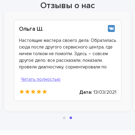
Отзывы о нас
Анна О.
Смотрел многочисленные ролики на ютуб,
хотел сделать ремонт самостоятельно чтоб
сэкономить, а в итоге только время потерял.
Хорошо коллега дал контакты этого
сервисного центра, теперь всегда сюда буду
обращаться. Очень вежливые и грамотные
мастера, произвели ремонт быстро и дали
хорошую гарантию.
Дата:
25/09/2021