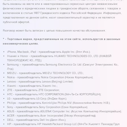
быть оказаны на месте или в неавторизованных сервисных центрах независимыми
физическими и юридическими лицами в гражданском обороте, связанном с товаром и
включенном в статью 1487 Гражданского кодекса Российской Федерации. Информация,
представленная на данном сайте, носит ознакомительный характер и не является
публичной офертой.
Разговор может быть записан с целью повышения качества обслуживания.
* - Торговые марки, представленные на этом сайте, используются в законных
некоммерческих целях.
iPhone, Macbook, iPad - правообладатель Apple Inc. (Эпл Инк.);
Huawei и Honor - правообладатель HUAWEI TECHNOLOGIES CO., LTD. (ХУАВЕЙ
ТЕКНОЛОДЖИС КО., ЛТД.);
Samsung – правообладатель Samsung Electronics Co. Ltd. (Самсунг Электроникс Ко.,
Лтд.);
MEIZU - правообладатель MEIZU TECHNOLOGY CO., LTD.;
Nokia - правообладатель Nokia Corporation (Нокиа Корпорейшн);
Lenovo - правообладатель Lenovo (Beijing) Limited;
Xiaomi - правообладатель Xiaomi Inc.;
ZTE - правообладатель ZTE Corporation;
HTC - правообладатель HTC CORPORATION (Эйч-Ти-Си КОРПОРЕЙШН);
LG - правообладатель LG Corp. (ЭлДжи Корп.);
Philips - правообладатель Koninklijke Philips N.V. (Конинклийке Филипс Н.В.);
Sony - правообладатель Sony Corporation (Сони Корпорейшн);
ASUS - правообладатель ASUSTeK Computer Inc. (Асустек Компьютер Инкорпорейшн);
ACER - правообладатель Acer Incorporated (Эйсер Инкорпорейтед);
DELL - правообладатель Dell Inc.(Делл Инк.);
HP - правообладатель HP Hewlett-Packard Group LLC (ЭйчПи Хьюлетт Паккард Груп