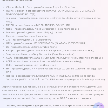
некоммерческих целях.
iPhone, Macbook, iPad - правообладатель Apple Inc. (Эпл Инк.);
Huawei и Honor - правообладатель HUAWEI TECHNOLOGIES CO., LTD. (ХУАВЕЙ
ТЕКНОЛОДЖИС КО., ЛТД.);
Samsung – правообладатель Samsung Electronics Co. Ltd. (Самсунг Электроникс Ко.,
Лтд.);
MEIZU - правообладатель MEIZU TECHNOLOGY CO., LTD.;
Nokia - правообладатель Nokia Corporation (Нокиа Корпорейшн);
Lenovo - правообладатель Lenovo (Beijing) Limited;
Xiaomi - правообладатель Xiaomi Inc.;
ZTE - правообладатель ZTE Corporation;
HTC - правообладатель HTC CORPORATION (Эйч-Ти-Си КОРПОРЕЙШН);
LG - правообладатель LG Corp. (ЭлДжи Корп.);
Philips - правообладатель Koninklijke Philips N.V. (Конинклийке Филипс Н.В.);
Sony - правообладатель Sony Corporation (Сони Корпорейшн);
ASUS - правообладатель ASUSTeK Computer Inc. (Асустек Компьютер Инкорпорейшн);
ACER - правообладатель Acer Incorporated (Эйсер Инкорпорейтед);
DELL - правообладатель Dell Inc.(Делл Инк.);
HP - правообладатель HP Hewlett-Packard Group LLC (ЭйчПи Хьюлетт Паккард Груп
ЛЛК);
Toshiba - правообладатель KABUSHIKI KAISHA TOSHIBA, also trading as Toshiba
Corporation (КАБУШИКИ КАЙША ТОШИБА также торгующая как Тосиба Корпорейшн).
Зарегистрированные товарные знаки используются для описания услуг, доступных в
сети сервисных центров АСЦ, не связанных с компаниями Правообладателей товарных
знаков и/или с их официальными представителями в отношении товаров, которые уже
введены в гражданский оборот по смыслу статьи 1487 Гражданского кодекса.
** - время, необходимое для ремонта, может варьироваться в зависимости от