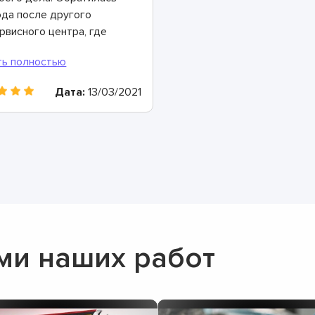
да после другого
рвисного центра, где
чем толком не
могли. Здесь – совсем
угое дело: все
Дата:
13/03/2021
ссказали, показали,
овели диагностику,
риентировали по
окам и цене.
нозначно буду
комендовать
ми наших работ