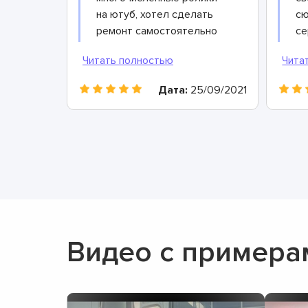
на ютуб, хотел сделать
сю
ремонт самостоятельно
се
чтоб сэкономить, а в
ни
итоге только время
по
потерял. Хорошо
др
Дата:
25/09/2021
коллега дал контакты
ра
этого сервисного центра,
пр
теперь всегда сюда буду
со
обращаться. Очень
ср
вежливые и грамотные
Од
мастера, произвели
ре
ремонт быстро и дали
хорошую гарантию.
Видео с примера