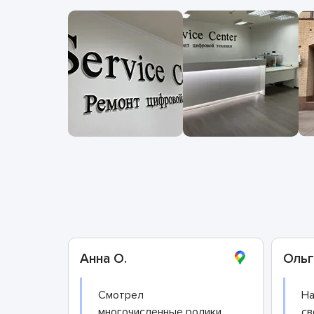
Анна О.
Ольг
Смотрел
На
многочисленные ролики
св