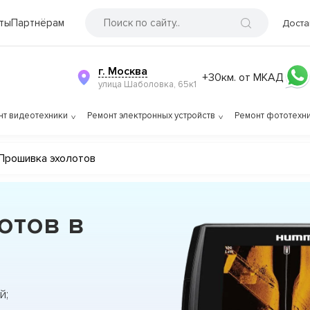
ты
Партнёрам
Доста
г. Москва
+30км. от МКАД
улица Шаболовка, 65к1
нт видеотехники
Ремонт электронных устройств
Ремонт фототехн
Прошивка эхолотов
отов в
й;