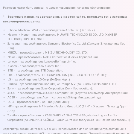
Разговор может быть записан с целью повышения качества обслуживания.
* - Торговые марки, представленные на этом сайте, используются в законных
некоммерческих целях.
iPhone, Macbook, iPad - правообладатель Apple Inc. (Эпл Инк.);
Huawei и Honor - правообладатель HUAWEI TECHNOLOGIES CO., LTD. (ХУАВЕЙ
ТЕКНОЛОДЖИС КО., ЛТД.);
Samsung – правообладатель Samsung Electronics Co. Ltd. (Самсунг Электроникс Ко.,
Лтд.);
MEIZU - правообладатель MEIZU TECHNOLOGY CO., LTD.;
Nokia - правообладатель Nokia Corporation (Нокиа Корпорейшн);
Lenovo - правообладатель Lenovo (Beijing) Limited;
Xiaomi - правообладатель Xiaomi Inc.;
ZTE - правообладатель ZTE Corporation;
HTC - правообладатель HTC CORPORATION (Эйч-Ти-Си КОРПОРЕЙШН);
LG - правообладатель LG Corp. (ЭлДжи Корп.);
Philips - правообладатель Koninklijke Philips N.V. (Конинклийке Филипс Н.В.);
Sony - правообладатель Sony Corporation (Сони Корпорейшн);
ASUS - правообладатель ASUSTeK Computer Inc. (Асустек Компьютер Инкорпорейшн);
ACER - правообладатель Acer Incorporated (Эйсер Инкорпорейтед);
DELL - правообладатель Dell Inc.(Делл Инк.);
HP - правообладатель HP Hewlett-Packard Group LLC (ЭйчПи Хьюлетт Паккард Груп
ЛЛК);
Toshiba - правообладатель KABUSHIKI KAISHA TOSHIBA, also trading as Toshiba
Corporation (КАБУШИКИ КАЙША ТОШИБА также торгующая как Тосиба Корпорейшн).
Зарегистрированные товарные знаки используются для описания услуг, доступных в
сети сервисных центров АСЦ, не связанных с компаниями Правообладателей товарных